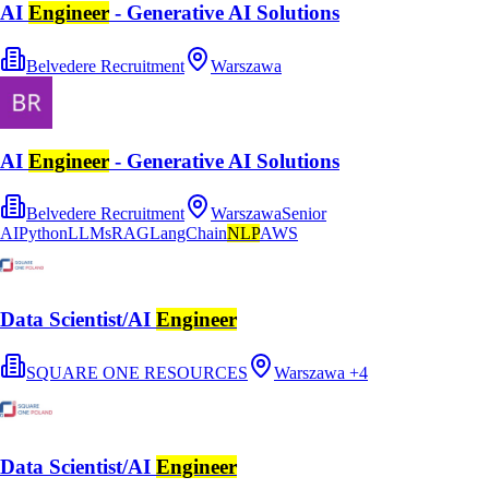
AI
Engineer
- Generative AI Solutions
Belvedere Recruitment
Warszawa
AI
Engineer
- Generative AI Solutions
Belvedere Recruitment
Warszawa
Senior
AI
Python
LLMs
RAG
LangChain
NLP
AWS
Data Scientist/AI
Engineer
SQUARE ONE RESOURCES
Warszawa
+
4
Data Scientist/AI
Engineer