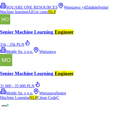
SQUARE ONE RESOURCES
Warszawa
+
4
Zdalnie
Senior
Machine learning
AI
Use cases
NLP
Senior Machine Learning
Engineer
31k - 35k PLN
Motife Sp. z o.o.
Warszawa
Senior Machine Learning
Engineer
31 000 - 35 000 PLN
Motife Sp. z o.o.
Warszawa
Senior
Machine Learning
NLP
Clean Code
C