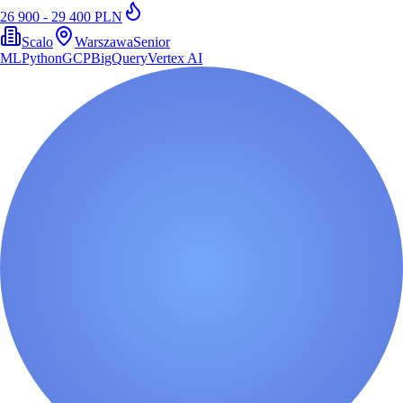
26 900 - 29 400 PLN
Scalo
Warszawa
Senior
ML
Python
GCP
BigQuery
Vertex AI