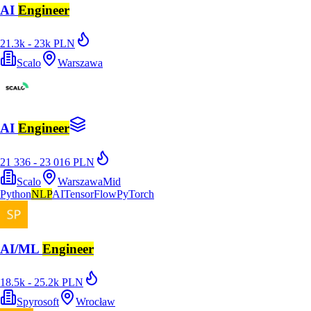
AI
Engineer
21.3k - 23k PLN
Scalo
Warszawa
AI
Engineer
21 336 - 23 016 PLN
Scalo
Warszawa
Mid
Python
NLP
AI
TensorFlow
PyTorch
AI/ML
Engineer
18.5k - 25.2k PLN
Spyrosoft
Wrocław