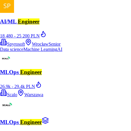
AI/ML
Engineer
18 480 - 25 200 PLN
Spyrosoft
Wrocław
Senior
Data science
Machine Learning
AI
MLOps
Engineer
26.9k - 29.4k PLN
Scalo
Warszawa
MLOps
Engineer