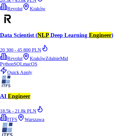
20.3k - 45.8k PLN
Revolut
Kraków
Data Scientist (
NLP
Deep Learning
Engineer
)
20 300 - 45 800 PLN
Revolut
Kraków
Zdalnie
Mid
Python
SQL
macOS
Quick Apply
AI
Engineer
18.5k - 21.8k PLN
ITFS
Warszawa