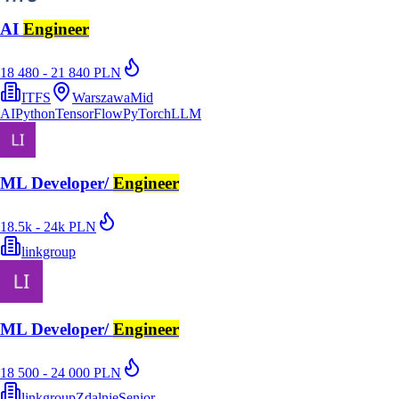
AI
Engineer
18 480 - 21 840 PLN
ITFS
Warszawa
Mid
AI
Python
TensorFlow
PyTorch
LLM
ML Developer/
Engineer
18.5k - 24k PLN
linkgroup
ML Developer/
Engineer
18 500 - 24 000 PLN
linkgroup
Zdalnie
Senior