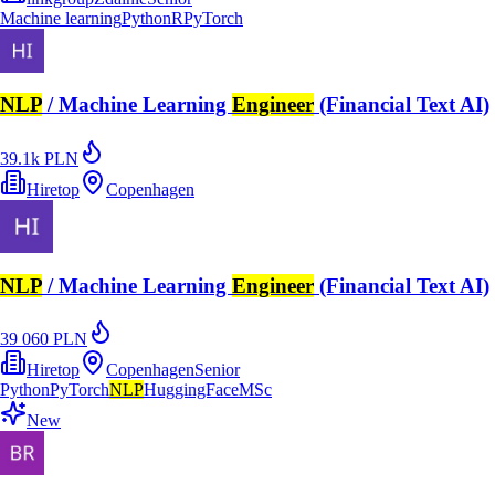
Machine learning
Python
R
PyTorch
NLP
/ Machine Learning
Engineer
(Financial Text AI)
39.1k PLN
Hiretop
Copenhagen
NLP
/ Machine Learning
Engineer
(Financial Text AI)
39 060 PLN
Hiretop
Copenhagen
Senior
Python
PyTorch
NLP
HuggingFace
MSc
New