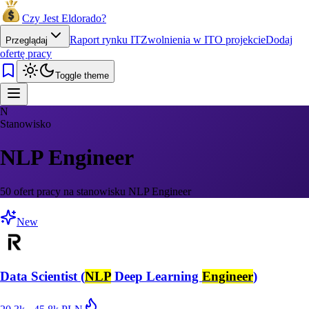
Czy Jest Eldorado?
Raport rynku IT
Zwolnienia w IT
O projekcie
Dodaj
Przeglądaj
ofertę pracy
Toggle theme
N
Stanowisko
NLP Engineer
50 ofert pracy na stanowisku NLP Engineer
New
Data Scientist (
NLP
Deep Learning
Engineer
)