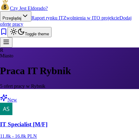
Czy Jest Eldorado?
Raport rynku IT
Zwolnienia w IT
O projekcie
Dodaj
Przeglądaj
ofertę pracy
Toggle theme
R
Miasto
Praca IT Rybnik
5 ofert pracy w Rybnik
New
IT Specialist [M/F]
11.8k - 16.8k PLN