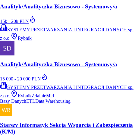
Analityk/Analityczka Biznesowo - Systemowy/a
15k - 20k PLN
SYSTEMY PRZETWARZANIA I INTEGRACJI DANYCH sp.
z o.o.
Rybnik
Analityk/Analityczka Biznesowo - Systemowy/a
15 000 - 20 000 PLN
SYSTEMY PRZETWARZANIA I INTEGRACJI DANYCH sp.
z o.o.
Rybnik
Zdalnie
Mid
Bazy Danych
ETL
Data Warehousing
Starszy Informatyk Sekcja Wsparcia i Zabezpieczenia
(K/M)