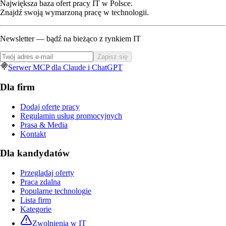
Największa baza ofert pracy IT w Polsce.
Znajdź swoją wymarzoną pracę w technologii.
Newsletter — bądź na bieżąco z rynkiem IT
Zapisz się
Serwer MCP dla Claude i ChatGPT
Dla firm
Dodaj ofertę pracy
Regulamin usług promocyjnych
Prasa & Media
Kontakt
Dla kandydatów
Przeglądaj oferty
Praca zdalna
Popularne technologie
Lista firm
Kategorie
Zwolnienia w IT