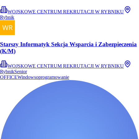
WOJSKOWE CENTRUM REKRUTACJI W RYBNIKU
Rybnik
Starszy Informatyk Sekcja Wsparcia i Zabezpieczenia
(K/M)
WOJSKOWE CENTRUM REKRUTACJI W RYBNIKU
Rybnik
Senior
OFFICE
Windows
oprogramowanie