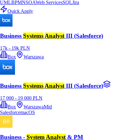
UML
BPMN
SOA
Web Services
SQL
Jira
Quick Apply
Business
Systems
Analyst
III (Salesforce)
17k - 19k PLN
Box
Warszawa
Business
Systems
Analyst
III (Salesforce)
17 000 - 19 000 PLN
Box
Warszawa
Mid
Salesforce
macOS
Business -
System
Analyst
& PM