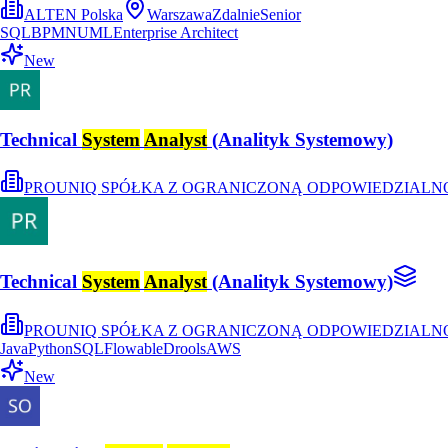
ALTEN Polska
Warszawa
Zdalnie
Senior
SQL
BPMN
UML
Enterprise Architect
New
Technical
System
Analyst
(Analityk Systemowy)
PROUNIQ SPÓŁKA Z OGRANICZONĄ ODPOWIEDZIALN
Technical
System
Analyst
(Analityk Systemowy)
PROUNIQ SPÓŁKA Z OGRANICZONĄ ODPOWIEDZIALN
Java
Python
SQL
Flowable
Drools
AWS
New