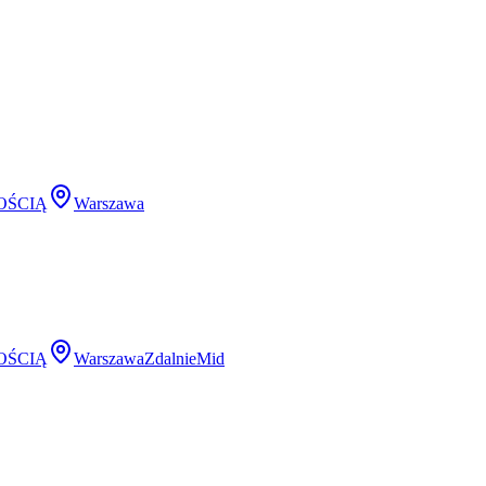
OŚCIĄ
Warszawa
OŚCIĄ
Warszawa
Zdalnie
Mid