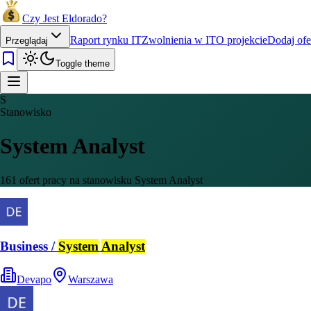
Czy Jest Eldorado?
Raport rynku IT
Zwolnienia w IT
O projekcie
Dodaj ofe
Przeglądaj
Toggle theme
S
Stanowisko
System Analyst
161 ofert pracy na stanowisku System Analyst
Business /
System
Analyst
Devapo
Warszawa