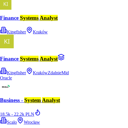
Finance
Systems
Analyst
Kingfisher
Kraków
Finance
Systems
Analyst
Kingfisher
Kraków
Zdalnie
Mid
Oracle
Business -
System
Analyst
18.5k - 22.2k PLN
Scalo
Wrocław