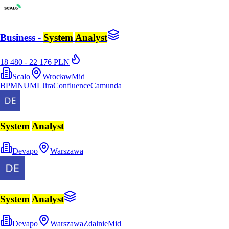
Business -
System
Analyst
18 480 - 22 176 PLN
Scalo
Wrocław
Mid
BPMN
UML
Jira
Confluence
Camunda
System
Analyst
Devapo
Warszawa
System
Analyst
Devapo
Warszawa
Zdalnie
Mid