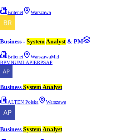
Britenet
Warszawa
Business -
System
Analyst
& PM
Britenet
Warszawa
Mid
BPMN
UML
API
ERP
SAP
Business
System
Analyst
ALTEN Polska
Warszawa
Business
System
Analyst