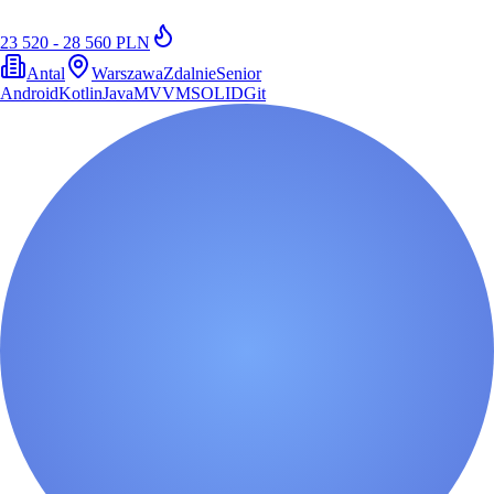
23 520 - 28 560 PLN
Antal
Warszawa
Zdalnie
Senior
Android
Kotlin
Java
MVVM
SOLID
Git