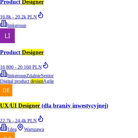
Product
Designer
16.8k - 20.2k PLN
linkgroup
Product
Designer
16 800 - 20 160 PLN
linkgroup
Zdalnie
Senior
Digital product
design
Agile
UX
/
UI
Designer
(dla branży inwestycyjnej)
22.7k - 24.4k PLN
1dea
Warszawa