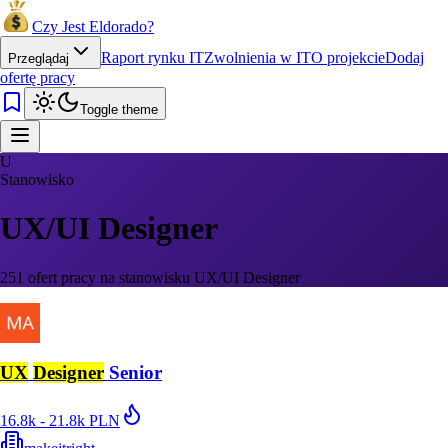
Czy Jest Eldorado?
Raport rynku IT
Zwolnienia w IT
O projekcie
Dodaj
Przeglądaj
ofertę pracy
Toggle theme
U
Stanowisko
UX/UI Designer
251 ofert pracy na stanowisku UX/UI Designer
UX
Designer
Senior
16.8k - 21.8k PLN