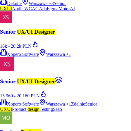
Deloitte
Warszawa
+
3
Senior
UX
UI
Audits
WCAG
Ada
Figma
Motor
AI
Senior
UX
/
UI
Designer
16k - 20.2k PLN
Xopero Software
Warszawa
+
1
Senior
UX
/
UI
Designer
15 960 - 20 160 PLN
Xopero Software
Warszawa
+
1
Zdalnie
Senior
UX
UI
Product
design
Testing
SaaS