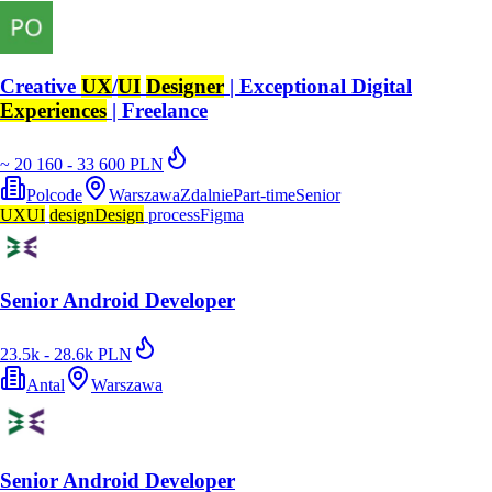
Creative
UX
/
UI
Designer
| Exceptional Digital
Experiences
| Freelance
~ 20 160 - 33 600 PLN
Polcode
Warszawa
Zdalnie
Part-time
Senior
UX
UI
design
Design
process
Figma
Senior Android Developer
23.5k - 28.6k PLN
Antal
Warszawa
Senior Android Developer