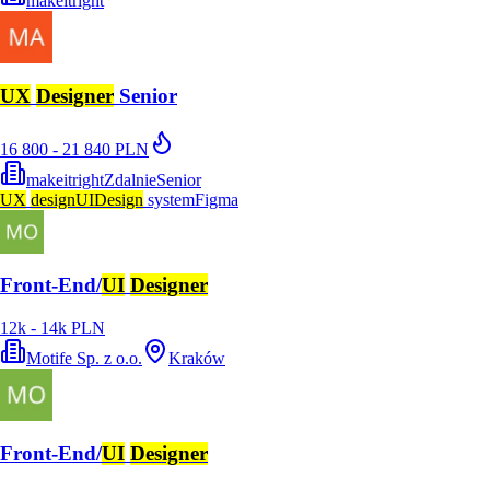
makeitright
UX
Designer
Senior
16 800 - 21 840 PLN
makeitright
Zdalnie
Senior
UX
design
UI
Design
system
Figma
Front-End/
UI
Designer
12k - 14k PLN
Motife Sp. z o.o.
Kraków
Front-End/
UI
Designer