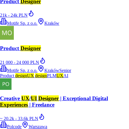
Product
Designer
21k - 24k PLN
Motife Sp. z o.o.
Kraków
Product
Designer
21 000 - 24 000 PLN
Motife Sp. z o.o.
Kraków
Senior
Product
design
UX
design
PLM
UX
AI
Creative
UX
/
UI
Designer
| Exceptional Digital
Experiences
| Freelance
~ 20.2k - 33.6k PLN
Polcode
Warszawa