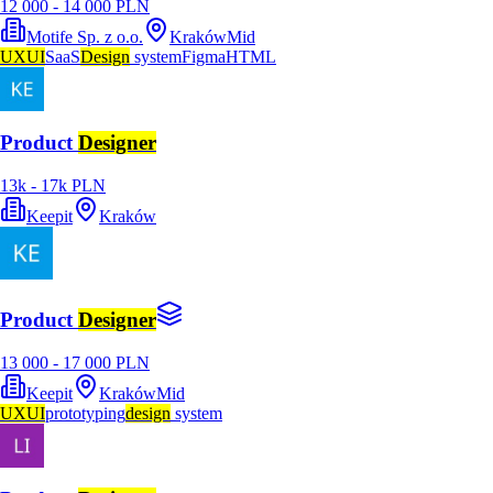
12 000 - 14 000 PLN
Motife Sp. z o.o.
Kraków
Mid
UX
UI
SaaS
Design
system
Figma
HTML
Product
Designer
13k - 17k PLN
Keepit
Kraków
Product
Designer
13 000 - 17 000 PLN
Keepit
Kraków
Mid
UX
UI
prototyping
design
system