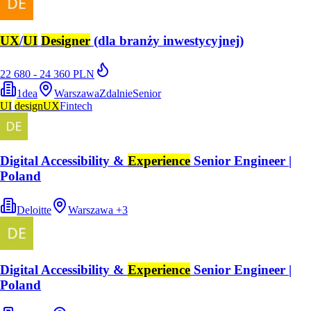
UX
/
UI
Designer
(dla branży inwestycyjnej)
22 680 - 24 360 PLN
1dea
Warszawa
Zdalnie
Senior
UI
design
UX
Fintech
Digital Accessibility &
Experience
Senior Engineer |
Poland
Deloitte
Warszawa
+
3
Digital Accessibility &
Experience
Senior Engineer |
Poland