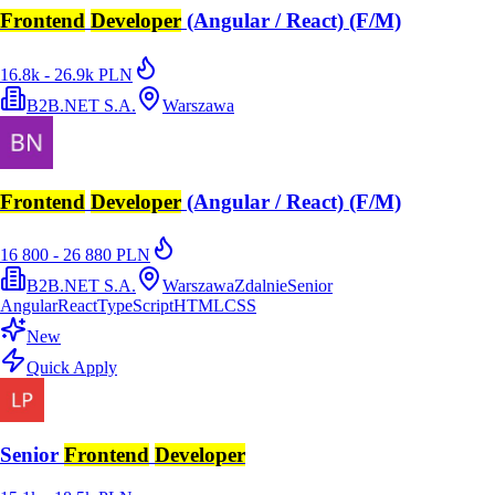
Frontend
Developer
(Angular / React) (F/M)
16.8k - 26.9k PLN
B2B.NET S.A.
Warszawa
Frontend
Developer
(Angular / React) (F/M)
16 800 - 26 880 PLN
B2B.NET S.A.
Warszawa
Zdalnie
Senior
Angular
React
TypeScript
HTML
CSS
New
Quick Apply
Senior
Frontend
Developer