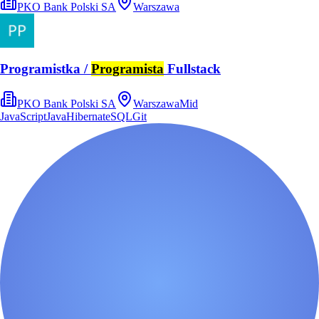
PKO Bank Polski SA
Warszawa
Programistka /
Programista
Fullstack
PKO Bank Polski SA
Warszawa
Mid
JavaScript
Java
Hibernate
SQL
Git