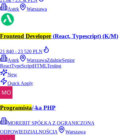
21.8k - 23.5k PLN
Astek
Warszawa
Frontend
Developer
(React, Typescript) (K/M)
21 840 - 23 520 PLN
Astek
Warszawa
Zdalnie
Senior
React
TypeScript
HTML
Testing
New
Quick Apply
Programista
/-ka PHP
MOREBIT SPÓŁKA Z OGRANICZONĄ
ODPOWIEDZIALNOŚCIĄ
Warszawa