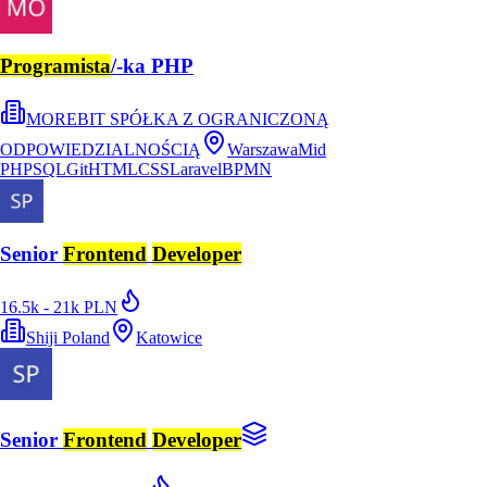
Programista
/-ka PHP
MOREBIT SPÓŁKA Z OGRANICZONĄ
ODPOWIEDZIALNOŚCIĄ
Warszawa
Mid
PHP
SQL
Git
HTML
CSS
Laravel
BPMN
Senior
Frontend
Developer
16.5k - 21k PLN
Shiji Poland
Katowice
Senior
Frontend
Developer