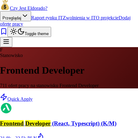
Czy Jest Eldorado?
Raport rynku IT
Zwolnienia w IT
O projekcie
Dodaj
Przeglądaj
ofertę pracy
Toggle theme
F
Stanowisko
Frontend Developer
711 ofert pracy na stanowisku Frontend Developer
Quick Apply
Frontend
Developer
(React, Typescript) (K/M)