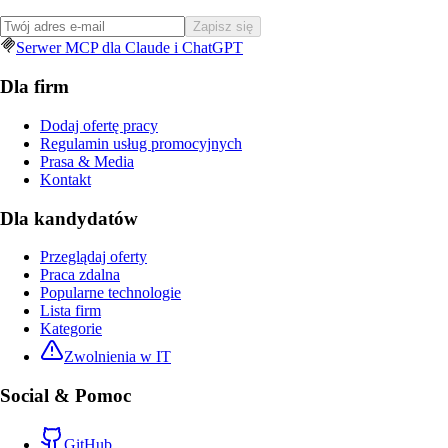
Zapisz się
Serwer MCP dla Claude i ChatGPT
Dla firm
Dodaj ofertę pracy
Regulamin usług promocyjnych
Prasa & Media
Kontakt
Dla kandydatów
Przeglądaj oferty
Praca zdalna
Popularne technologie
Lista firm
Kategorie
Zwolnienia w IT
Social & Pomoc
GitHub