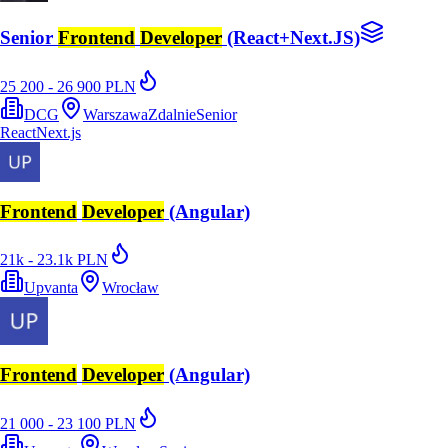
Senior
Frontend
Developer
(React+Next.JS)
25 200 - 26 900 PLN
DCG
Warszawa
Zdalnie
Senior
React
Next.js
Frontend
Developer
(Angular)
21k - 23.1k PLN
Upvanta
Wrocław
Frontend
Developer
(Angular)
21 000 - 23 100 PLN