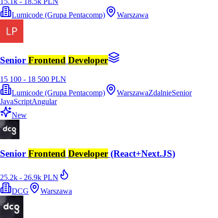
15.1k - 18.5k PLN
Lumicode (Grupa Pentacomp)
Warszawa
Senior
Frontend
Developer
15 100 - 18 500 PLN
Lumicode (Grupa Pentacomp)
Warszawa
Zdalnie
Senior
JavaScript
Angular
New
Senior
Frontend
Developer
(React+Next.JS)
25.2k - 26.9k PLN
DCG
Warszawa