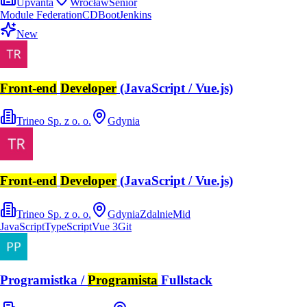
Upvanta
Wrocław
Senior
Module Federation
CD
Boot
Jenkins
New
Front-end
Developer
(JavaScript / Vue.js)
Trineo Sp. z o. o.
Gdynia
Front-end
Developer
(JavaScript / Vue.js)
Trineo Sp. z o. o.
Gdynia
Zdalnie
Mid
JavaScript
TypeScript
Vue 3
Git
Programistka /
Programista
Fullstack