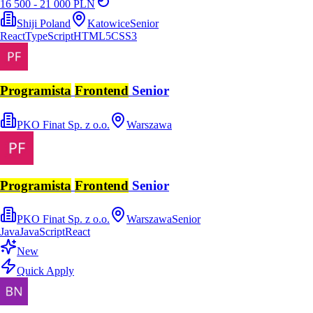
16 500 - 21 000 PLN
Shiji Poland
Katowice
Senior
React
TypeScript
HTML5
CSS3
Programista
Frontend
Senior
PKO Finat Sp. z o.o.
Warszawa
Programista
Frontend
Senior
PKO Finat Sp. z o.o.
Warszawa
Senior
Java
JavaScript
React
New
Quick Apply