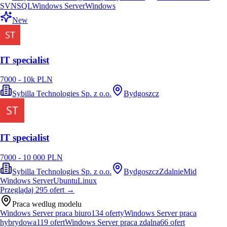
SVN
SQL
Windows Server
Windows
New
IT specialist
7000 - 10k PLN
Sybilla Technologies Sp. z o.o.
Bydgoszcz
IT specialist
7000 - 10 000 PLN
Sybilla Technologies Sp. z o.o.
Bydgoszcz
Zdalnie
Mid
Windows Server
Ubuntu
Linux
Przeglądaj
295
ofert
→
Praca wedlug modelu
Windows Server praca biuro
134
oferty
Windows Server praca
hybrydowa
119
ofert
Windows Server praca zdalna
66
ofert