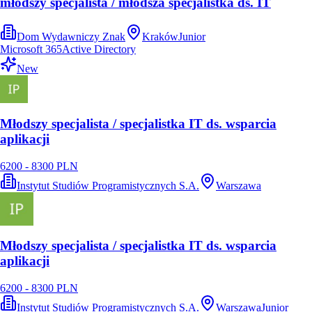
młodszy specjalista / młodsza specjalistka ds. IT
Dom Wydawniczy Znak
Kraków
Junior
Microsoft 365
Active Directory
New
Młodszy specjalista / specjalistka IT ds. wsparcia
aplikacji
6200 - 8300 PLN
Instytut Studiów Programistycznych S.A.
Warszawa
Młodszy specjalista / specjalistka IT ds. wsparcia
aplikacji
6200 - 8300 PLN
Instytut Studiów Programistycznych S.A.
Warszawa
Junior