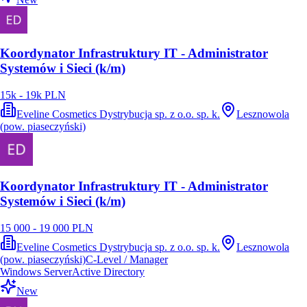
Koordynator Infrastruktury IT - Administrator
Systemów i Sieci (k/m)
15k - 19k PLN
Eveline Cosmetics Dystrybucja sp. z o.o. sp. k.
Lesznowola
(pow. piaseczyński)
Koordynator Infrastruktury IT - Administrator
Systemów i Sieci (k/m)
15 000 - 19 000 PLN
Eveline Cosmetics Dystrybucja sp. z o.o. sp. k.
Lesznowola
(pow. piaseczyński)
C-Level / Manager
Windows Server
Active Directory
New