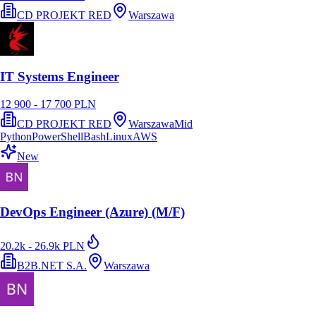
CD PROJEKT RED
Warszawa
IT Systems Engineer
12 900 - 17 700 PLN
CD PROJEKT RED
Warszawa
Mid
Python
PowerShell
Bash
Linux
AWS
New
DevOps Engineer (Azure) (M/F)
20.2k - 26.9k PLN
B2B.NET S.A.
Warszawa