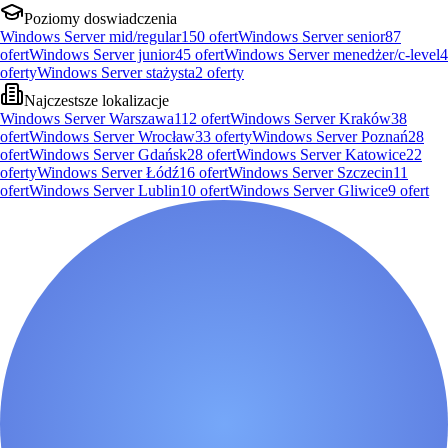
Poziomy doswiadczenia
Windows Server mid/regular
150
ofert
Windows Server senior
87
ofert
Windows Server junior
45
ofert
Windows Server menedżer/c-level
4
oferty
Windows Server stażysta
2
oferty
Najczestsze lokalizacje
Windows Server Warszawa
112
ofert
Windows Server Kraków
38
ofert
Windows Server Wrocław
33
oferty
Windows Server Poznań
28
ofert
Windows Server Gdańsk
28
ofert
Windows Server Katowice
22
oferty
Windows Server Łódź
16
ofert
Windows Server Szczecin
11
ofert
Windows Server Lublin
10
ofert
Windows Server Gliwice
9
ofert