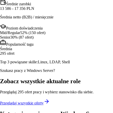
Średnie zarobki
13 586 - 17 356 PLN
Średnia netto (B2B) / miesięcznie
Poziom doświadczenia
Mid/Regular
52
% (
150
ofert
)
Senior
30
% (
87
ofert
)
Popularność tagu
Średnia
295
ofert
Top 3 powiązane skille:
Linux, LDAP, Shell
Szukasz pracy z Windows Server?
Zobacz wszystkie aktualne role
Przeglądaj
295
ofert
pracy i wybierz stanowisko dla siebie.
Przeglądaj wszystkie oferty