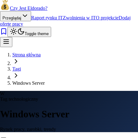
Czy Jest Eldorado?
Raport rynku IT
Zwolnienia w IT
O projekcie
Dodaj
Przeglądaj
ofertę pracy
Toggle theme
Strona główna
Tagi
Windows Server
W
Tag technologiczny
Windows Server
Rynek pracy, zarobki, trendy