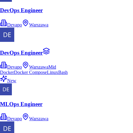
DevOps Engineer
Devapo
Warszawa
DevOps Engineer
Devapo
Warszawa
Mid
Docker
Docker Compose
Linux
Bash
New
MLOps Engineer
Devapo
Warszawa