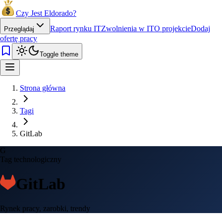
Czy Jest Eldorado?
Raport rynku IT
Zwolnienia w IT
O projekcie
Dodaj
Przeglądaj
ofertę pracy
Toggle theme
Strona główna
Tagi
GitLab
G
Tag technologiczny
GitLab
Rynek pracy, zarobki, trendy