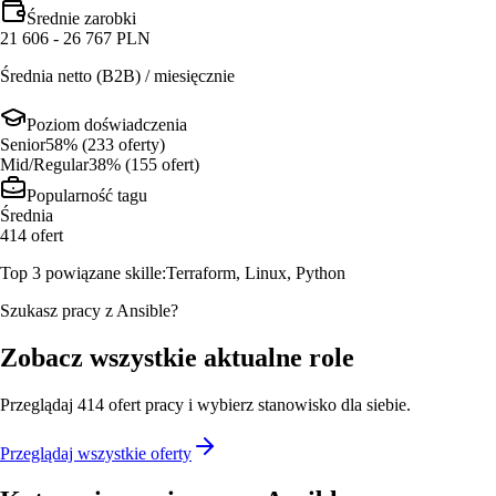
Średnie zarobki
21 606 - 26 767 PLN
Średnia netto (B2B) / miesięcznie
Poziom doświadczenia
Senior
58
% (
233
oferty
)
Mid/Regular
38
% (
155
ofert
)
Popularność tagu
Średnia
414
ofert
Top 3 powiązane skille:
Terraform, Linux, Python
Szukasz pracy z Ansible?
Zobacz wszystkie aktualne role
Przeglądaj
414
ofert
pracy i wybierz stanowisko dla siebie.
Przeglądaj wszystkie oferty