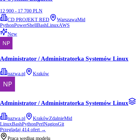
12 900 - 17 700 PLN
CD PROJEKT RED
Warszawa
Mid
Python
PowerShell
Bash
Linux
AWS
New
Administrator / Administratorka Systemów Linux
nazwa.pl
Kraków
Administrator / Administratorka Systemów Linux
nazwa.pl
Kraków
Zdalnie
Mid
Linux
Bash
Python
Perl
Nagios
Git
Przeglądaj
414
ofert
→
Praca wedlug modelu