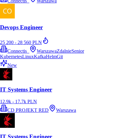
Connectis_
Warszawa
Devops Engineer
25 200 - 28 560 PLN
Connectis_
Warszawa
Zdalnie
Senior
Kubernetes
Linux
Kafka
Helm
Git
New
IT Systems Engineer
12.9k - 17.7k PLN
CD PROJEKT RED
Warszawa
IT Systems Engineer