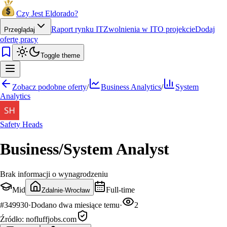
Czy Jest Eldorado?
Raport rynku IT
Zwolnienia w IT
O projekcie
Dodaj
Przeglądaj
ofertę pracy
Toggle theme
Zobacz podobne oferty
/
Business Analytics
/
System
Analytics
Safety Heads
Business/System Analyst
Brak informacji o wynagrodzeniu
Mid
Full-time
Zdalnie
·
Wrocław
#
349930
·
Dodano
dwa miesiące temu
·
2
Źródło:
nofluffjobs.com