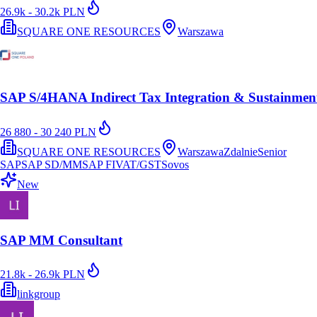
26.9k - 30.2k PLN
SQUARE ONE RESOURCES
Warszawa
SAP S/4HANA Indirect Tax Integration & Sustainmen
26 880 - 30 240 PLN
SQUARE ONE RESOURCES
Warszawa
Zdalnie
Senior
SAP
SAP SD/MM
SAP FI
VAT/GST
Sovos
New
SAP MM Consultant
21.8k - 26.9k PLN
linkgroup