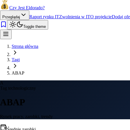
Czy Jest Eldorado?
Raport rynku IT
Zwolnienia w IT
O projekcie
Dodaj ofe
Przeglądaj
Toggle theme
Strona główna
Tagi
ABAP
A
Tag technologiczny
ABAP
Rynek pracy, zarobki, trendy
Średnie zarobki