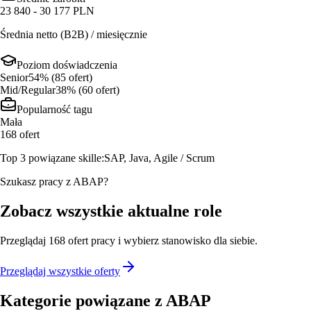
23 840 - 30 177 PLN
Średnia netto (B2B) / miesięcznie
Poziom doświadczenia
Senior
54
% (
85
ofert
)
Mid/Regular
38
% (
60
ofert
)
Popularność tagu
Mała
168
ofert
Top 3 powiązane skille:
SAP, Java, Agile / Scrum
Szukasz pracy z ABAP?
Zobacz wszystkie aktualne role
Przeglądaj
168
ofert
pracy i wybierz stanowisko dla siebie.
Przeglądaj wszystkie oferty
Kategorie powiązane z
ABAP