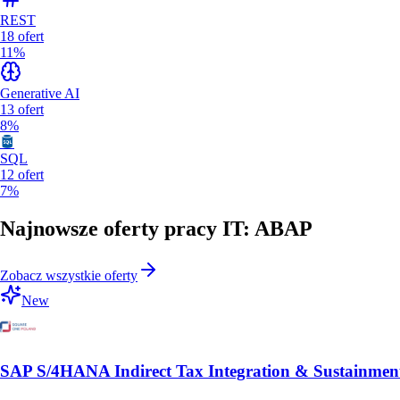
REST
18
ofert
11%
Generative AI
13
ofert
8%
SQL
12
ofert
7%
Najnowsze oferty pracy IT: ABAP
Zobacz wszystkie oferty
New
SAP S/4HANA Indirect Tax Integration & Sustainmen