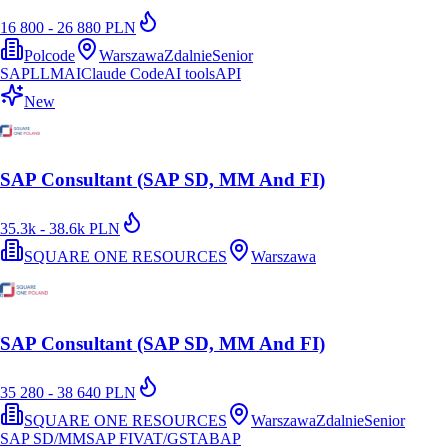
16 800 - 26 880 PLN
Polcode
Warszawa
Zdalnie
Senior
SAP
LLM
AI
Claude Code
AI tools
API
New
SAP Consultant (SAP SD, MM And FI)
35.3k - 38.6k PLN
SQUARE ONE RESOURCES
Warszawa
SAP Consultant (SAP SD, MM And FI)
35 280 - 38 640 PLN
SQUARE ONE RESOURCES
Warszawa
Zdalnie
Senior
SAP SD/MM
SAP FI
VAT/GST
ABAP