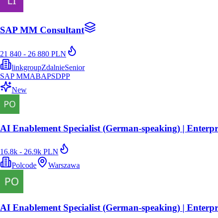
SAP MM Consultant
21 840 - 26 880 PLN
linkgroup
Zdalnie
Senior
SAP MM
ABAP
SD
PP
New
AI Enablement Specialist (German-speaking) | Enterp
16.8k - 26.9k PLN
Polcode
Warszawa
AI Enablement Specialist (German-speaking) | Enterp