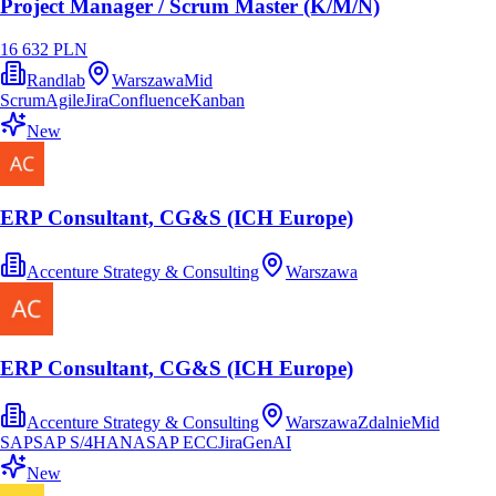
Project Manager / Scrum Master (K/M/N)
16 632 PLN
Randlab
Warszawa
Mid
Scrum
Agile
Jira
Confluence
Kanban
New
ERP Consultant, CG&S (ICH Europe)
Accenture Strategy & Consulting
Warszawa
ERP Consultant, CG&S (ICH Europe)
Accenture Strategy & Consulting
Warszawa
Zdalnie
Mid
SAP
SAP S/4HANA
SAP ECC
Jira
GenAI
New