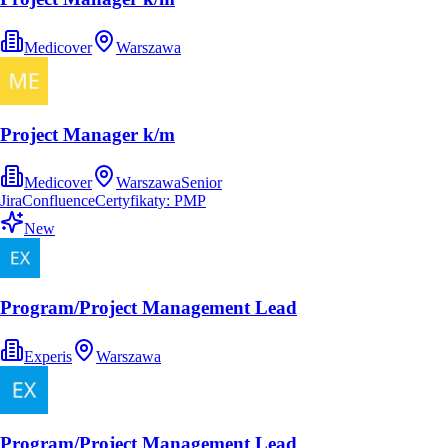
Medicover
Warszawa
Project Manager k/m
Medicover
Warszawa
Senior
Jira
Confluence
Certyfikaty: PMP
New
Program/Project Management Lead
Experis
Warszawa
Program/Project Management Lead