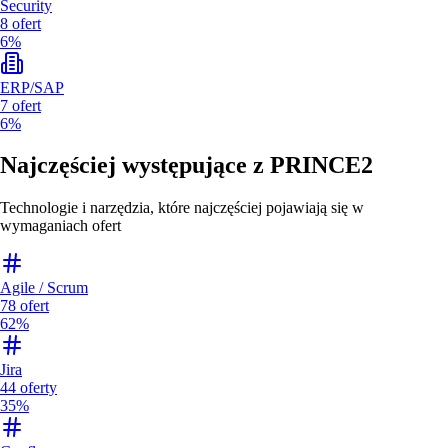
Security
8
ofert
6%
ERP/SAP
7
ofert
6%
Najczęściej występujące z
PRINCE2
Technologie i narzędzia, które najczęściej pojawiają się w
wymaganiach ofert
Agile / Scrum
78
ofert
62%
Jira
44
oferty
35%