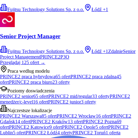
Fujitsu Technology Solutions Sp. z o.o.
Łódź
+
1
Senior Project Manager
Fujitsu Technology Solutions Sp. z o.o.
Łódź
+
1
Zdalnie
Senior
Project Management
PRINCE2
P3O
Przeglądaj
125
ofert
→
Praca wedlug modelu
PRINCE2 praca hybrydowa
65
ofert
PRINCE2 praca zdalna
45
ofert
PRINCE2 praca biuro
23
oferty
Poziomy doswiadczenia
PRINCE2 senior
65
ofert
PRINCE2 mid/regular
33
oferty
PRINCE2
menedżer/c-level
16
ofert
PRINCE2 junior
3
oferty
Najczestsze lokalizacje
PRINCE2 Warszawa
85
ofert
PRINCE2 Wrocław
16
ofert
PRINCE2
Gdańsk
14
ofert
PRINCE2 Kraków
13
ofert
PRINCE2 Poznań
9
ofert
PRINCE2 Katowice
9
ofert
PRINCE2 Opole
5
ofert
PRINCE2
Lublin
5
ofert
PRINCE2 Łódź
4
oferty
PRINCE2 Toruń
1
oferta