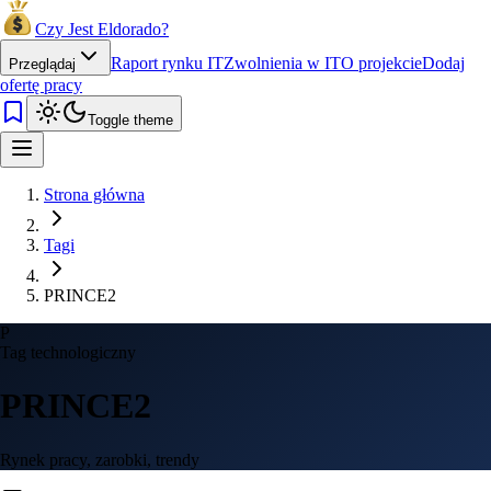
Czy Jest Eldorado?
Raport rynku IT
Zwolnienia w IT
O projekcie
Dodaj
Przeglądaj
ofertę pracy
Toggle theme
Strona główna
Tagi
PRINCE2
P
Tag technologiczny
PRINCE2
Rynek pracy, zarobki, trendy