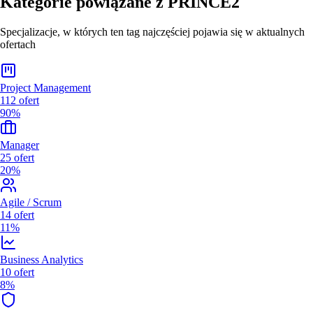
Kategorie powiązane z
PRINCE2
Specjalizacje, w których ten tag najczęściej pojawia się w aktualnych
ofertach
Project Management
112
ofert
90%
Manager
25
ofert
20%
Agile / Scrum
14
ofert
11%
Business Analytics
10
ofert
8%