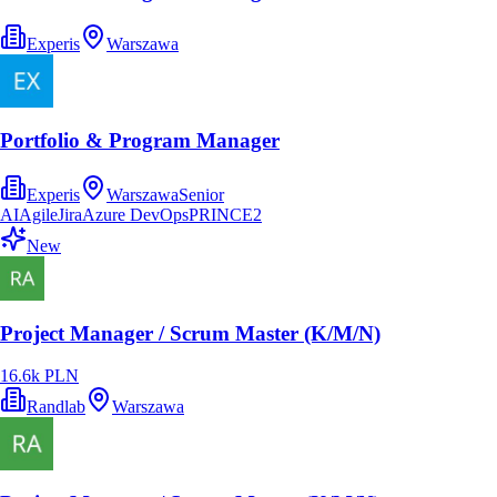
Experis
Warszawa
Portfolio & Program Manager
Experis
Warszawa
Senior
AI
Agile
Jira
Azure DevOps
PRINCE2
New
Project Manager / Scrum Master (K/M/N)
16.6k PLN
Randlab
Warszawa