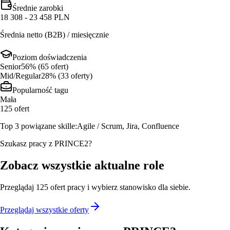
Średnie zarobki
18 308 - 23 458 PLN
Średnia netto (B2B) / miesięcznie
Poziom doświadczenia
Senior
56
% (
65
ofert
)
Mid/Regular
28
% (
33
oferty
)
Popularność tagu
Mała
125
ofert
Top 3 powiązane skille:
Agile / Scrum, Jira, Confluence
Szukasz pracy z PRINCE2?
Zobacz wszystkie aktualne role
Przeglądaj
125
ofert
pracy i wybierz stanowisko dla siebie.
Przeglądaj wszystkie oferty