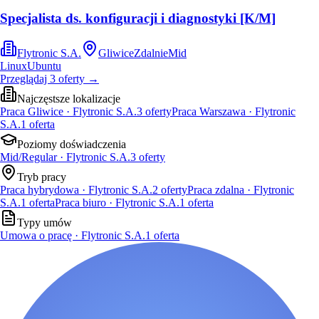
Specjalista ds. konfiguracji i diagnostyki [K/M]
Flytronic S.A.
Gliwice
Zdalnie
Mid
Linux
Ubuntu
Przeglądaj
3
oferty
→
Najczęstsze lokalizacje
Praca Gliwice · Flytronic S.A.
3
oferty
Praca Warszawa · Flytronic
S.A.
1
oferta
Poziomy doświadczenia
Mid/Regular · Flytronic S.A.
3
oferty
Tryb pracy
Praca hybrydowa · Flytronic S.A.
2
oferty
Praca zdalna · Flytronic
S.A.
1
oferta
Praca biuro · Flytronic S.A.
1
oferta
Typy umów
Umowa o pracę · Flytronic S.A.
1
oferta