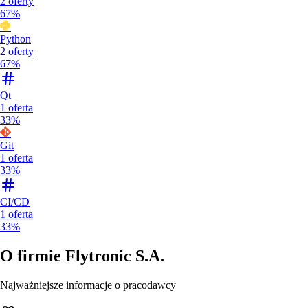
2
oferty
67%
Python
2
oferty
67%
Qt
1
oferta
33%
Git
1
oferta
33%
CI/CD
1
oferta
33%
O firmie
Flytronic S.A.
Najważniejsze informacje o pracodawcy