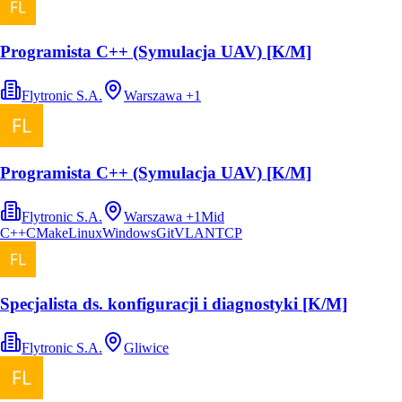
Programista C++ (Symulacja UAV) [K/M]
Flytronic S.A.
Warszawa
+
1
Programista C++ (Symulacja UAV) [K/M]
Flytronic S.A.
Warszawa
+
1
Mid
C++
CMake
Linux
Windows
Git
VLAN
TCP
Specjalista ds. konfiguracji i diagnostyki [K/M]
Flytronic S.A.
Gliwice