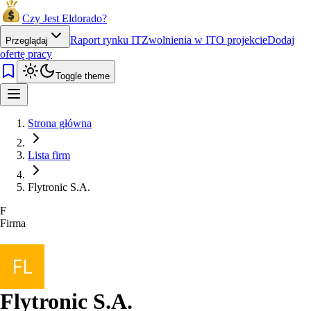
Czy Jest Eldorado?
Raport rynku IT
Zwolnienia w IT
O projekcie
Dodaj
Przeglądaj
ofertę pracy
Toggle theme
Strona główna
Lista firm
Flytronic S.A.
F
Firma
Flytronic S.A.