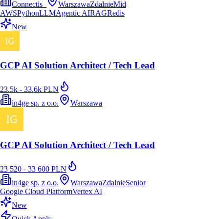
Connectis_
Warszawa
Zdalnie
Mid
AWS
Python
LLM
Agentic AI
RAG
Redis
New
GCP AI Solution Architect / Tech Lead
23.5k - 33.6k PLN
in4ge sp. z o.o.
Warszawa
GCP AI Solution Architect / Tech Lead
23 520 - 33 600 PLN
in4ge sp. z o.o.
Warszawa
Zdalnie
Senior
Google Cloud Platform
Vertex AI
New
Quick Apply