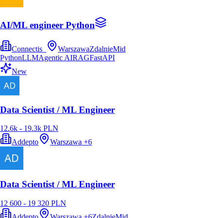
AI/ML engineer Python
Connectis_
Warszawa
Zdalnie
Mid
Python
LLM
Agentic AI
RAG
FastAPI
New
Data Scientist / ML Engineer
12.6k - 19.3k PLN
Addepto
Warszawa
+
6
Data Scientist / ML Engineer
12 600 - 19 320 PLN
Addepto
Warszawa
+
6
Zdalnie
Mid