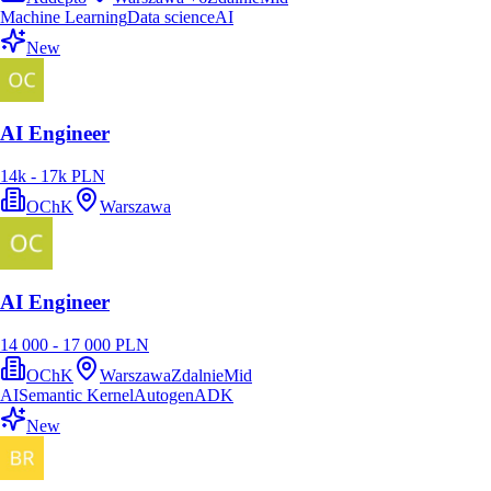
Machine Learning
Data science
AI
New
AI Engineer
14k - 17k PLN
OChK
Warszawa
AI Engineer
14 000 - 17 000 PLN
OChK
Warszawa
Zdalnie
Mid
AI
Semantic Kernel
Autogen
ADK
New