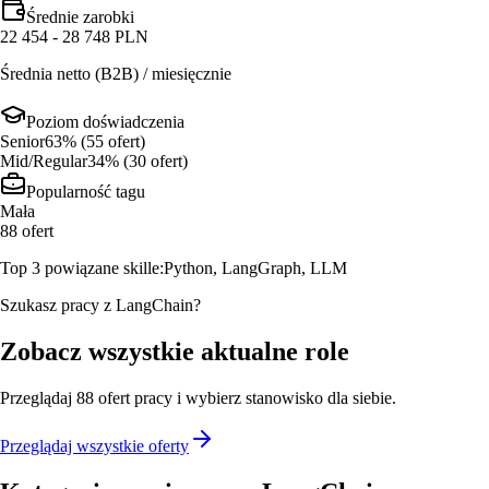
Średnie zarobki
22 454 - 28 748 PLN
Średnia netto (B2B) / miesięcznie
Poziom doświadczenia
Senior
63
% (
55
ofert
)
Mid/Regular
34
% (
30
ofert
)
Popularność tagu
Mała
88
ofert
Top 3 powiązane skille:
Python, LangGraph, LLM
Szukasz pracy z LangChain?
Zobacz wszystkie aktualne role
Przeglądaj
88
ofert
pracy i wybierz stanowisko dla siebie.
Przeglądaj wszystkie oferty