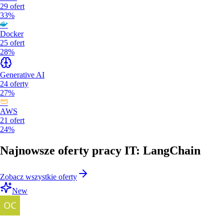
29
ofert
33%
Docker
25
ofert
28%
Generative AI
24
oferty
27%
AWS
21
ofert
24%
Najnowsze oferty pracy IT: LangChain
Zobacz wszystkie oferty
New