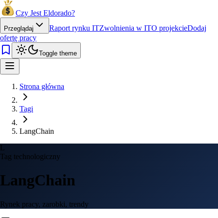
Czy Jest Eldorado?
Raport rynku IT
Zwolnienia w IT
O projekcie
Dodaj
Przeglądaj
ofertę pracy
Toggle theme
Strona główna
Tagi
LangChain
L
Tag technologiczny
LangChain
Rynek pracy, zarobki, trendy