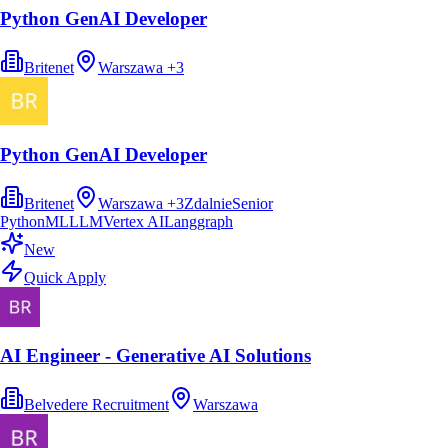
Python GenAI Developer
Britenet
Warszawa
+
3
Python GenAI Developer
Britenet
Warszawa
+
3
Zdalnie
Senior
Python
ML
LLM
Vertex AI
Langgraph
New
Quick Apply
AI Engineer - Generative AI Solutions
Belvedere Recruitment
Warszawa