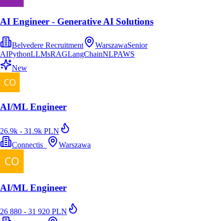
AI Engineer - Generative AI Solutions
Belvedere Recruitment
Warszawa
Senior
AI
Python
LLMs
RAG
LangChain
NLP
AWS
New
AI/ML Engineer
26.9k - 31.9k PLN
Connectis_
Warszawa
AI/ML Engineer
26 880 - 31 920 PLN