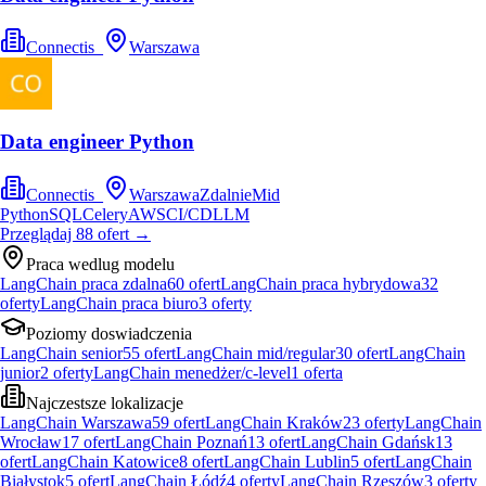
Connectis_
Warszawa
Data engineer Python
Connectis_
Warszawa
Zdalnie
Mid
Python
SQL
Celery
AWS
CI/CD
LLM
Przeglądaj
88
ofert
→
Praca wedlug modelu
LangChain praca zdalna
60
ofert
LangChain praca hybrydowa
32
oferty
LangChain praca biuro
3
oferty
Poziomy doswiadczenia
LangChain senior
55
ofert
LangChain mid/regular
30
ofert
LangChain
junior
2
oferty
LangChain menedżer/c-level
1
oferta
Najczestsze lokalizacje
LangChain Warszawa
59
ofert
LangChain Kraków
23
oferty
LangChain
Wrocław
17
ofert
LangChain Poznań
13
ofert
LangChain Gdańsk
13
ofert
LangChain Katowice
8
ofert
LangChain Lublin
5
ofert
LangChain
Białystok
5
ofert
LangChain Łódź
4
oferty
LangChain Rzeszów
3
oferty