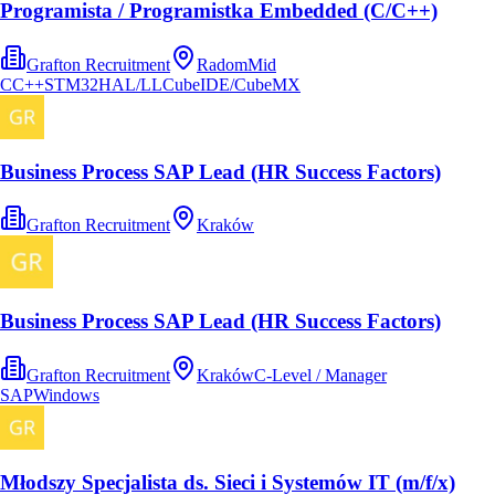
Programista / Programistka Embedded (C/C++)
Grafton Recruitment
Radom
Mid
C
C++
STM32
HAL/LL
CubeIDE/CubeMX
Business Process SAP Lead (HR Success Factors)
Grafton Recruitment
Kraków
Business Process SAP Lead (HR Success Factors)
Grafton Recruitment
Kraków
C-Level / Manager
SAP
Windows
Młodszy Specjalista ds. Sieci i Systemów IT (m/f/x)