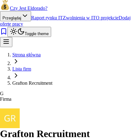
Czy Jest Eldorado?
Raport rynku IT
Zwolnienia w IT
O projekcie
Dodaj
Przeglądaj
ofertę pracy
Toggle theme
Strona główna
Lista firm
Grafton Recruitment
G
Firma
Grafton Recruitment