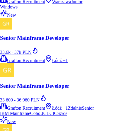
Grafton Recruitment
Warszawa
Junior
Windows
New
Senior Mainframe Developer
33.6k - 37k PLN
Grafton Recruitment
Łódź
+
1
Senior Mainframe Developer
33 600 - 36 960 PLN
Grafton Recruitment
Łódź
+
1
Zdalnie
Senior
IBM Mainframe
Cobol
JCL
CICS
z/os
New