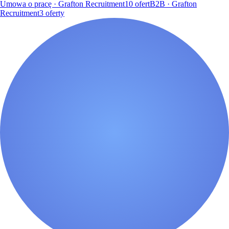
Umowa o pracę · Grafton Recruitment
10
ofert
B2B · Grafton
Recruitment
3
oferty