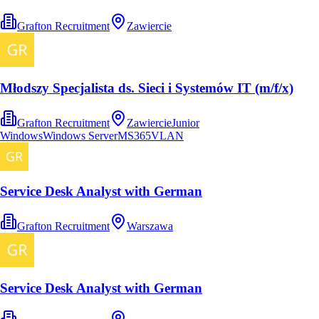
Grafton Recruitment
Zawiercie
Młodszy Specjalista ds. Sieci i Systemów IT (m/f/x)
Grafton Recruitment
Zawiercie
Junior
Windows
Windows Server
MS365
VLAN
Service Desk Analyst with German
Grafton Recruitment
Warszawa
Service Desk Analyst with German