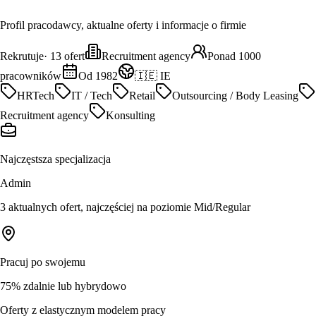
Profil pracodawcy, aktualne oferty i informacje o firmie
Rekrutuje
·
13
ofert
Recruitment agency
Ponad 1000
pracowników
Od 1982
🇮🇪 IE
HRTech
IT / Tech
Retail
Outsourcing / Body Leasing
Recruitment agency
Konsulting
Najczęstsza specjalizacja
Admin
3 aktualnych ofert, najczęściej na poziomie Mid/Regular
Pracuj po swojemu
75% zdalnie lub hybrydowo
Oferty z elastycznym modelem pracy