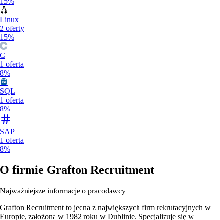
15%
Linux
2
oferty
15%
C
1
oferta
8%
SQL
1
oferta
8%
SAP
1
oferta
8%
O firmie
Grafton Recruitment
Najważniejsze informacje o pracodawcy
Grafton Recruitment to jedna z największych firm rekrutacyjnych w
Europie, założona w 1982 roku w Dublinie. Specjalizuje się w