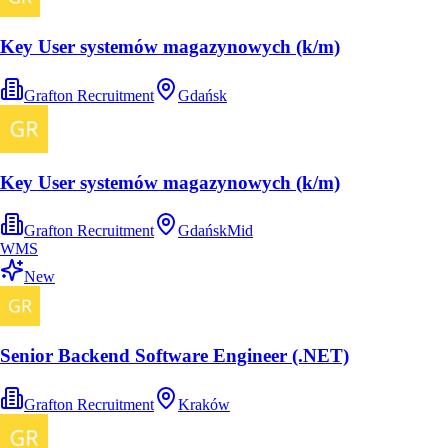
Key User systemów magazynowych (k/m)
Grafton Recruitment
Gdańsk
Key User systemów magazynowych (k/m)
Grafton Recruitment
Gdańsk
Mid
WMS
New
Senior Backend Software Engineer (.NET)
Grafton Recruitment
Kraków