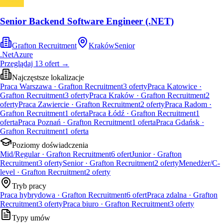
Senior Backend Software Engineer (.NET)
Grafton Recruitment
Kraków
Senior
.Net
Azure
Przeglądaj
13
ofert
→
Najczęstsze lokalizacje
Praca Warszawa · Grafton Recruitment
3
oferty
Praca Katowice ·
Grafton Recruitment
3
oferty
Praca Kraków · Grafton Recruitment
2
oferty
Praca Zawiercie · Grafton Recruitment
2
oferty
Praca Radom ·
Grafton Recruitment
1
oferta
Praca Łódź · Grafton Recruitment
1
oferta
Praca Poznań · Grafton Recruitment
1
oferta
Praca Gdańsk ·
Grafton Recruitment
1
oferta
Poziomy doświadczenia
Mid/Regular · Grafton Recruitment
6
ofert
Junior · Grafton
Recruitment
3
oferty
Senior · Grafton Recruitment
2
oferty
Menedżer/C-
level · Grafton Recruitment
2
oferty
Tryb pracy
Praca hybrydowa · Grafton Recruitment
6
ofert
Praca zdalna · Grafton
Recruitment
3
oferty
Praca biuro · Grafton Recruitment
3
oferty
Typy umów