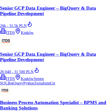
Senior GCP Data Engineer – BigQuery & Data
Pipeline Development
26k - 31.5k PLN
ITDS
Kraków
Senior GCP Data Engineer – BigQuery & Data
Pipeline Development
26 040 - 31 500 PLN
ITDS
Kraków
Senior
SQL
BigQuery
Python
Terraform
Git
Business Process Automation Specialist – BPMS and
Banking Solutions