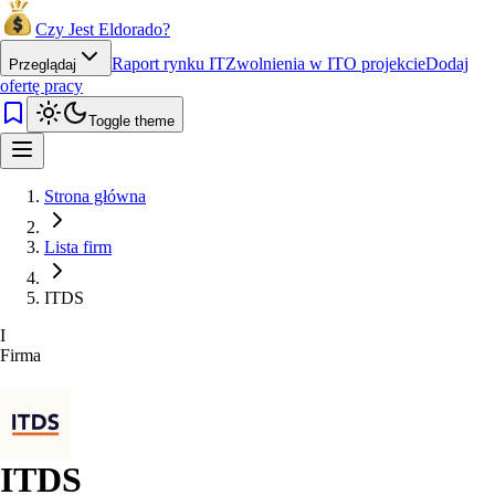
Czy Jest Eldorado?
Raport rynku IT
Zwolnienia w IT
O projekcie
Dodaj
Przeglądaj
ofertę pracy
Toggle theme
Strona główna
Lista firm
ITDS
I
Firma
ITDS