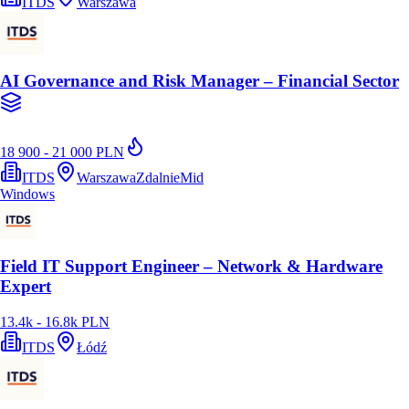
ITDS
Warszawa
AI Governance and Risk Manager – Financial Sector
18 900 - 21 000 PLN
ITDS
Warszawa
Zdalnie
Mid
Windows
Field IT Support Engineer – Network & Hardware
Expert
13.4k - 16.8k PLN
ITDS
Łódź