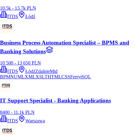
10.5k - 13.7k PLN
ITDS
Łódź
Business Process Automation Specialist – BPMS and
Banking Solutions
10 500 - 13 650 PLN
ITDS
Łódź
Zdalnie
Mid
BPMN
UML
XML
XSLT
HTML
CSS
Ferryt
SQL
IT Support Specialist - Banking Applications
8400 - 11.1k PLN
ITDS
Warszawa