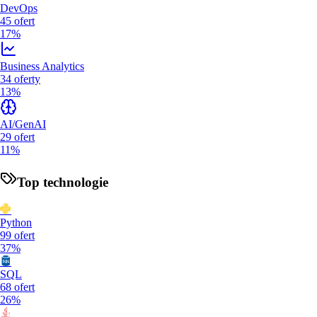
DevOps
45
ofert
17%
Business Analytics
34
oferty
13%
AI/GenAI
29
ofert
11%
Top technologie
Python
99
ofert
37%
SQL
68
ofert
26%