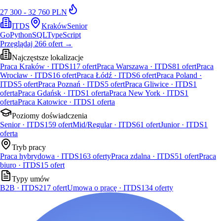
27 300 - 32 760 PLN
ITDS
Kraków
Senior
Go
Python
SQL
TypeScript
Przeglądaj
266
ofert
→
Najczęstsze lokalizacje
Praca Kraków · ITDS
117
ofert
Praca Warszawa · ITDS
81
ofert
Praca
Wrocław · ITDS
16
ofert
Praca Łódź · ITDS
6
ofert
Praca Poland ·
ITDS
5
ofert
Praca Poznań · ITDS
5
ofert
Praca Gliwice · ITDS
1
oferta
Praca Gdańsk · ITDS
1
oferta
Praca New York · ITDS
1
oferta
Praca Katowice · ITDS
1
oferta
Poziomy doświadczenia
Senior · ITDS
159
ofert
Mid/Regular · ITDS
61
ofert
Junior · ITDS
1
oferta
Tryb pracy
Praca hybrydowa · ITDS
163
oferty
Praca zdalna · ITDS
51
ofert
Praca
biuro · ITDS
15
ofert
Typy umów
B2B · ITDS
217
ofert
Umowa o pracę · ITDS
134
oferty