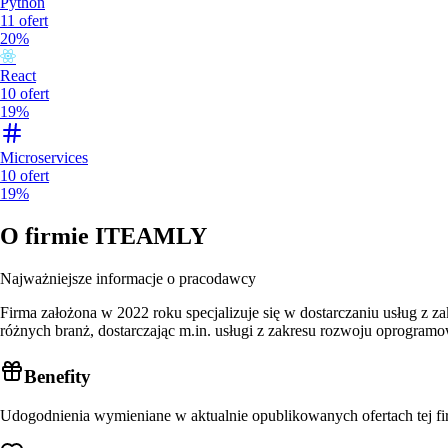
Python
11
ofert
20%
React
10
ofert
19%
Microservices
10
ofert
19%
O firmie
ITEAMLY
Najważniejsze informacje o pracodawcy
Firma założona w 2022 roku specjalizuje się w dostarczaniu usług z z
różnych branż, dostarczając m.in. usługi z zakresu rozwoju oprogra
Benefity
Udogodnienia wymieniane w aktualnie opublikowanych ofertach tej fi