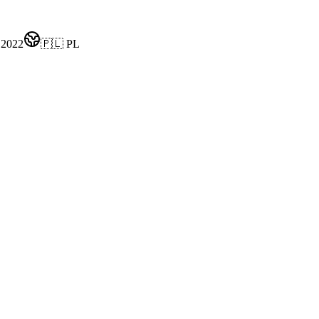
 2022
🇵🇱 PL