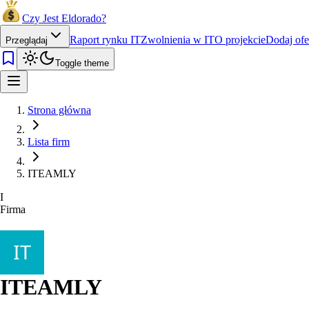
Czy Jest Eldorado?
Raport rynku IT
Zwolnienia w IT
O projekcie
Dodaj ofe
Przeglądaj
Toggle theme
Strona główna
Lista firm
ITEAMLY
I
Firma
ITEAMLY