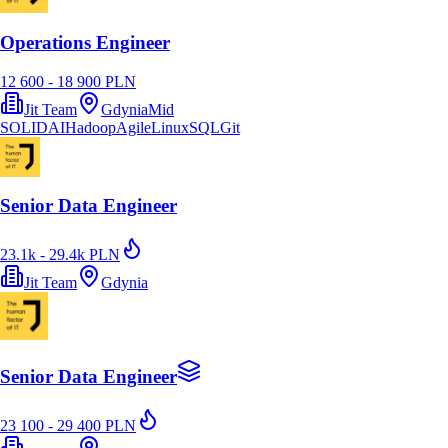
Operations Engineer
12 600 - 18 900 PLN
Jit Team
Gdynia
Mid
SOLID
AI
Hadoop
Agile
Linux
SQL
Git
Senior Data Engineer
23.1k - 29.4k PLN
Jit Team
Gdynia
Senior Data Engineer
23 100 - 29 400 PLN