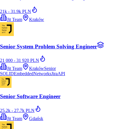
21k - 31.9k PLN
Jit Team
Kraków
Senior System Problem Solving Engineer
21 000 - 31 920 PLN
Jit Team
Kraków
Senior
SOLID
Embedded
Networks
Jira
API
Senior Software Engineer
25.2k - 27.7k PLN
Jit Team
Gdańsk