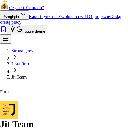
Czy Jest Eldorado?
Raport rynku IT
Zwolnienia w IT
O projekcie
Dodaj
Przeglądaj
ofertę pracy
Toggle theme
Strona główna
Lista firm
Jit Team
J
Firma
Jit Team