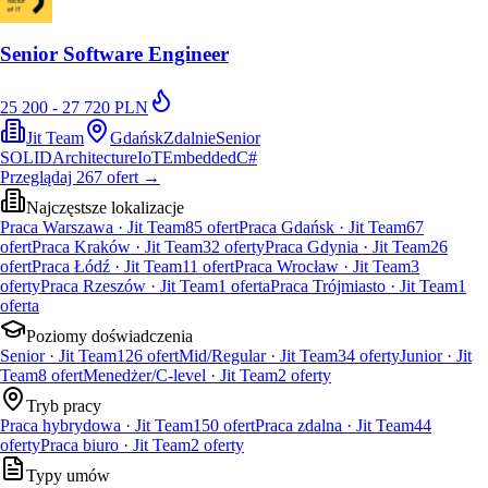
Senior Software Engineer
25 200 - 27 720 PLN
Jit Team
Gdańsk
Zdalnie
Senior
SOLID
Architecture
IoT
Embedded
C#
Przeglądaj
267
ofert
→
Najczęstsze lokalizacje
Praca Warszawa · Jit Team
85
ofert
Praca Gdańsk · Jit Team
67
ofert
Praca Kraków · Jit Team
32
oferty
Praca Gdynia · Jit Team
26
ofert
Praca Łódź · Jit Team
11
ofert
Praca Wrocław · Jit Team
3
oferty
Praca Rzeszów · Jit Team
1
oferta
Praca Trójmiasto · Jit Team
1
oferta
Poziomy doświadczenia
Senior · Jit Team
126
ofert
Mid/Regular · Jit Team
34
oferty
Junior · Jit
Team
8
ofert
Menedżer/C-level · Jit Team
2
oferty
Tryb pracy
Praca hybrydowa · Jit Team
150
ofert
Praca zdalna · Jit Team
44
oferty
Praca biuro · Jit Team
2
oferty
Typy umów