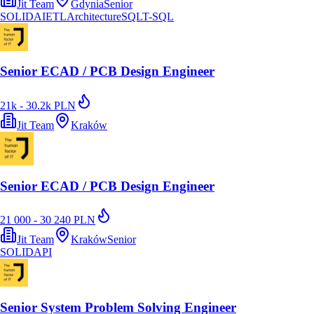
Jit Team
Gdynia
Senior
SOLID
AI
ETL
Architecture
SQL
T-SQL
Senior ECAD / PCB Design Engineer
21k - 30.2k PLN
Jit Team
Kraków
Senior ECAD / PCB Design Engineer
21 000 - 30 240 PLN
Jit Team
Kraków
Senior
SOLID
API
Senior System Problem Solving Engineer