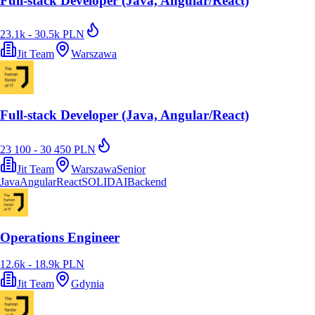
Full-stack Developer (Java, Angular/React)
23.1k - 30.5k PLN
Jit Team
Warszawa
Full-stack Developer (Java, Angular/React)
23 100 - 30 450 PLN
Jit Team
Warszawa
Senior
Java
Angular
React
SOLID
AI
Backend
Operations Engineer
12.6k - 18.9k PLN
Jit Team
Gdynia