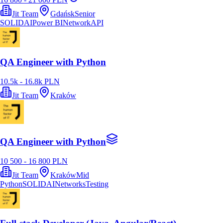
Jit Team
Gdańsk
Senior
SOLID
AI
Power BI
Network
API
QA Engineer with Python
10.5k - 16.8k PLN
Jit Team
Kraków
QA Engineer with Python
10 500 - 16 800 PLN
Jit Team
Kraków
Mid
Python
SOLID
AI
Networks
Testing