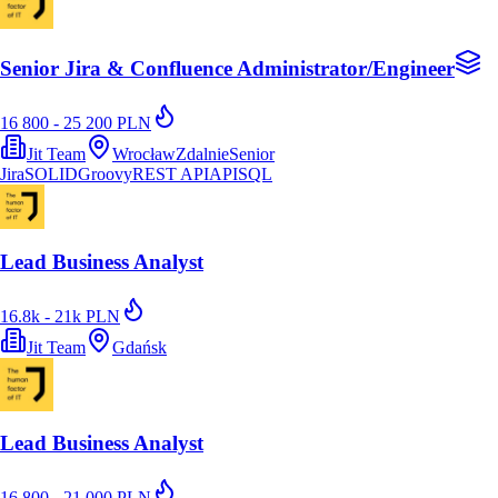
Senior Jira & Confluence Administrator/Engineer
16 800 - 25 200 PLN
Jit Team
Wrocław
Zdalnie
Senior
Jira
SOLID
Groovy
REST API
API
SQL
Lead Business Analyst
16.8k - 21k PLN
Jit Team
Gdańsk
Lead Business Analyst
16 800 - 21 000 PLN