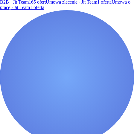
B2B · Jit Team
165
ofert
Umowa zlecenie · Jit Team
1
oferta
Umowa o
pracę · Jit Team
1
oferta