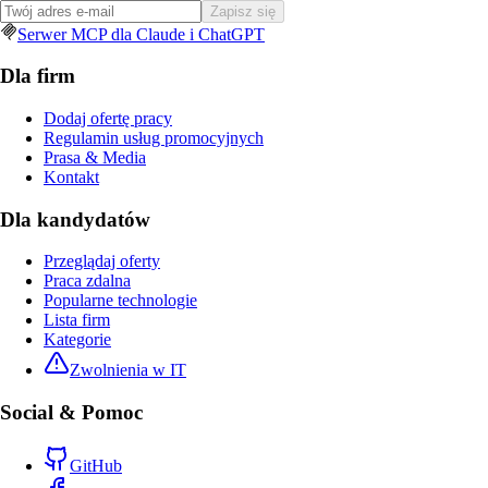
Zapisz się
Serwer MCP dla Claude i ChatGPT
Dla firm
Dodaj ofertę pracy
Regulamin usług promocyjnych
Prasa & Media
Kontakt
Dla kandydatów
Przeglądaj oferty
Praca zdalna
Popularne technologie
Lista firm
Kategorie
Zwolnienia w IT
Social & Pomoc
GitHub