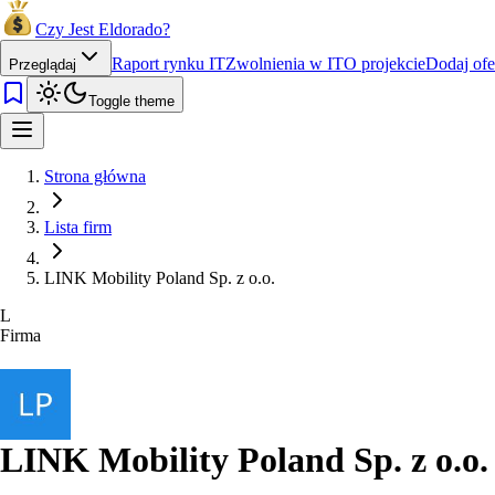
Czy Jest Eldorado?
Raport rynku IT
Zwolnienia w IT
O projekcie
Dodaj ofe
Przeglądaj
Toggle theme
Strona główna
Lista firm
LINK Mobility Poland Sp. z o.o.
L
Firma
LINK Mobility Poland Sp. z o.o.