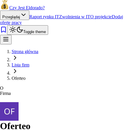
Czy Jest Eldorado?
Raport rynku IT
Zwolnienia w IT
O projekcie
Dodaj
Przeglądaj
ofertę pracy
Toggle theme
Strona główna
Lista firm
Oferteo
O
Firma
Oferteo