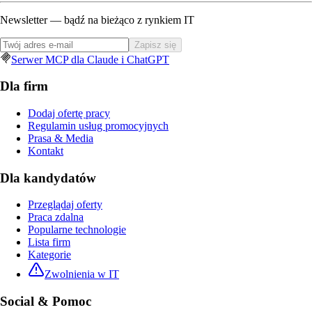
Newsletter — bądź na bieżąco z rynkiem IT
Zapisz się
Serwer MCP dla Claude i ChatGPT
Dla firm
Dodaj ofertę pracy
Regulamin usług promocyjnych
Prasa & Media
Kontakt
Dla kandydatów
Przeglądaj oferty
Praca zdalna
Popularne technologie
Lista firm
Kategorie
Zwolnienia w IT
Social & Pomoc