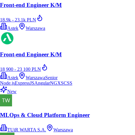
Front-end Engineer K/M
18.9k - 23.1k PLN
Astek
Warszawa
Front-end Engineer K/M
18 900 - 23 100 PLN
Astek
Warszawa
Senior
Node.js
ExpressJS
Angular
NGXS
CSS
New
MLOps ​& ​Cloud Platform Engineer
TUiR WARTA S.A.
Warszawa