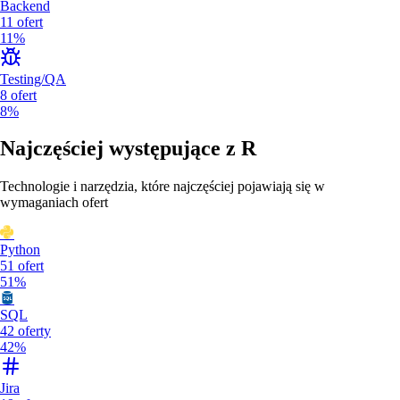
Backend
11
ofert
11%
Testing/QA
8
ofert
8%
Najczęściej występujące z
R
Technologie i narzędzia, które najczęściej pojawiają się w
wymaganiach ofert
Python
51
ofert
51%
SQL
42
oferty
42%
Jira