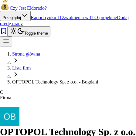
Czy Jest Eldorado?
Raport rynku IT
Zwolnienia w IT
O projekcie
Dodaj
Przeglądaj
ofertę pracy
Toggle theme
Strona główna
Lista firm
OPTOPOL Technology Sp. z o.o. - Bogdani
O
Firma
OPTOPOL Technology Sp. z o.o.