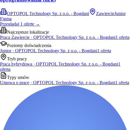
OPTOPOL Technology Sp. z o.o. - Bogdani
Zawiercie
Junior
Figma
Przeglądaj
1
ofertę
→
Najczęstsze lokalizacje
Praca Zawiercie · OPTOPOL Technology Sp. z o.o. - Bogdani
1
oferta
Poziomy doświadczenia
Junior · OPTOPOL Technology Sp. z o.o. - Bogdani
1
oferta
Tryb pracy
Praca hybrydowa · OPTOPOL Technology Sp. z o.o. - Bogdani
1
oferta
Typy umów
Umowa o pracę · OPTOPOL Technology Sp. z o.o. - Bogdani
1
oferta