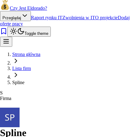
Czy Jest Eldorado?
Raport rynku IT
Zwolnienia w IT
O projekcie
Dodaj
Przeglądaj
ofertę pracy
Toggle theme
Strona główna
Lista firm
Spline
S
Firma
Spline