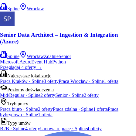
Spline
Wrocław
Senior Data Architect – Ingestion & Integration
(Azure)
Spline
Wrocław
Zdalnie
Senior
Microsoft Azure
Event Hub
Python
Przeglądaj
4
oferty
→
Najczęstsze lokalizacje
Praca Kraków · Spline
3
oferty
Praca Wrocław · Spline
1
oferta
Poziomy doświadczenia
Mid/Regular · Spline
2
oferty
Senior · Spline
2
oferty
Tryb pracy
Praca biuro · Spline
2
oferty
Praca zdalna · Spline
1
oferta
Praca
hybrydowa · Spline
1
oferta
Typy umów
B2B · Spline
4
oferty
Umowa o pracę · Spline
4
oferty