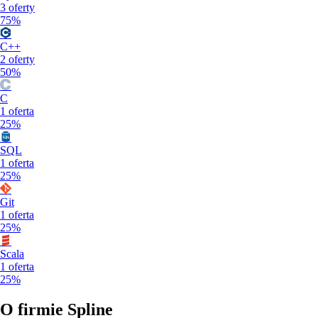
3
oferty
75%
C++
2
oferty
50%
C
1
oferta
25%
SQL
1
oferta
25%
Git
1
oferta
25%
Scala
1
oferta
25%
O firmie
Spline