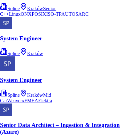
Spline
Kraków
Senior
C++
Linux
QNX
POSIX
ISO-TP
AUTOSAR
C
System Engineer
Spline
Kraków
System Engineer
Spline
Kraków
Mid
CarWeaver
xFMEA
Elektra
Senior Data Architect – Ingestion & Integration
(Azure)