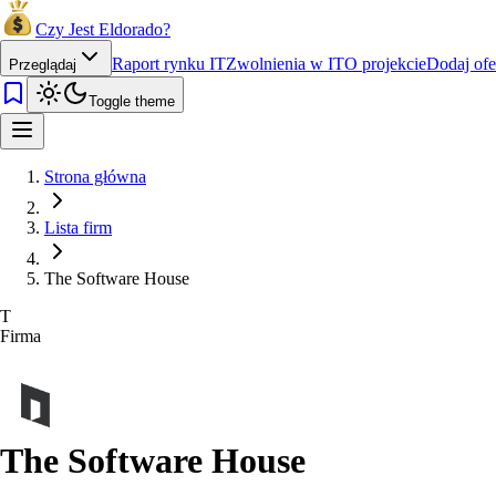
Czy Jest Eldorado?
Raport rynku IT
Zwolnienia w IT
O projekcie
Dodaj ofe
Przeglądaj
Toggle theme
Strona główna
Lista firm
The Software House
T
Firma
The Software House