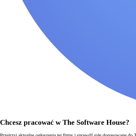
Chcesz pracować w The Software House?
Przejrzyj aktualne ogłoszenia tej firmy i sprawdź role dopasowane d