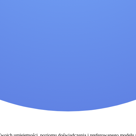
o Twoich umiejętności, poziomu doświadczenia i preferowanego modelu 