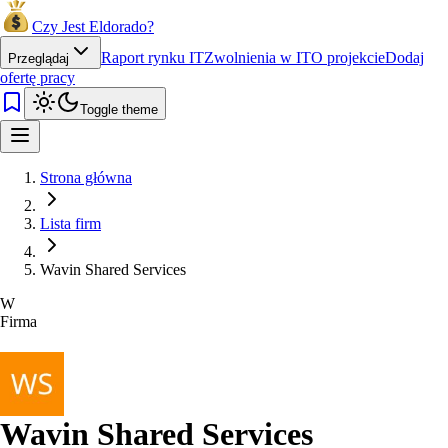
Czy Jest Eldorado?
Raport rynku IT
Zwolnienia w IT
O projekcie
Dodaj
Przeglądaj
ofertę pracy
Toggle theme
Strona główna
Lista firm
Wavin Shared Services
W
Firma
Wavin Shared Services