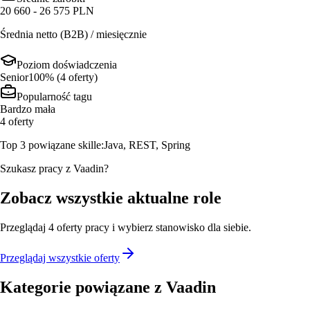
20 660 - 26 575 PLN
Średnia netto (B2B) / miesięcznie
Poziom doświadczenia
Senior
100
% (
4
oferty
)
Popularność tagu
Bardzo mała
4
oferty
Top 3 powiązane skille:
Java, REST, Spring
Szukasz pracy z Vaadin?
Zobacz wszystkie aktualne role
Przeglądaj
4
oferty
pracy i wybierz stanowisko dla siebie.
Przeglądaj wszystkie oferty
Kategorie powiązane z
Vaadin