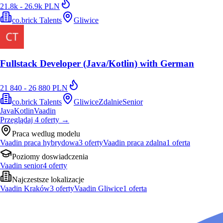
21.8k - 26.9k PLN
co.brick Talents
Gliwice
Fullstack Developer (Java/Kotlin) with German
21 840 - 26 880 PLN
co.brick Talents
Gliwice
Zdalnie
Senior
Java
Kotlin
Vaadin
Przeglądaj
4
oferty
→
Praca wedlug modelu
Vaadin praca hybrydowa
3
oferty
Vaadin praca zdalna
1
oferta
Poziomy doswiadczenia
Vaadin senior
4
oferty
Najczestsze lokalizacje
Vaadin Kraków
3
oferty
Vaadin Gliwice
1
oferta