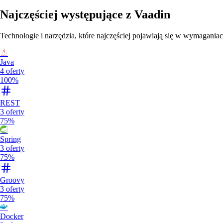
Najczęściej występujące z
Vaadin
Technologie i narzędzia, które najczęściej pojawiają się w wymaganiac
Java
4
oferty
100%
REST
3
oferty
75%
Spring
3
oferty
75%
Groovy
3
oferty
75%
Docker