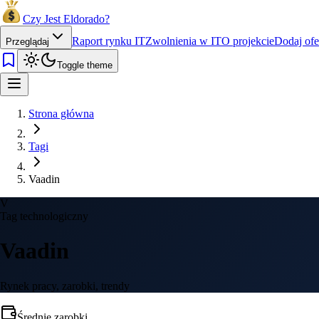
Czy Jest Eldorado?
Raport rynku IT
Zwolnienia w IT
O projekcie
Dodaj ofe
Przeglądaj
Toggle theme
Strona główna
Tagi
Vaadin
V
Tag technologiczny
Vaadin
Rynek pracy, zarobki, trendy
Średnie zarobki