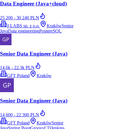
Data Engineer (Java+cloud)
25 200 - 30 240 PLN
J-LABS sp. z o.o.
Kraków
Senior
Java
Data engineering
PostgreSQL
Senior Data Engineer (Java)
14.6k - 22.3k PLN
GFT Poland
Kraków
Senior Data Engineer (Java)
14 600 - 22 300 PLN
GFT Poland
Kraków
Senior
Java
Spring Boot
Groovy
CD
Jenkins