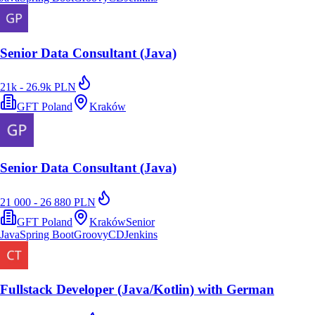
Senior Data Consultant (Java)
21k - 26.9k PLN
GFT Poland
Kraków
Senior Data Consultant (Java)
21 000 - 26 880 PLN
GFT Poland
Kraków
Senior
Java
Spring Boot
Groovy
CD
Jenkins
Fullstack Developer (Java/Kotlin) with German