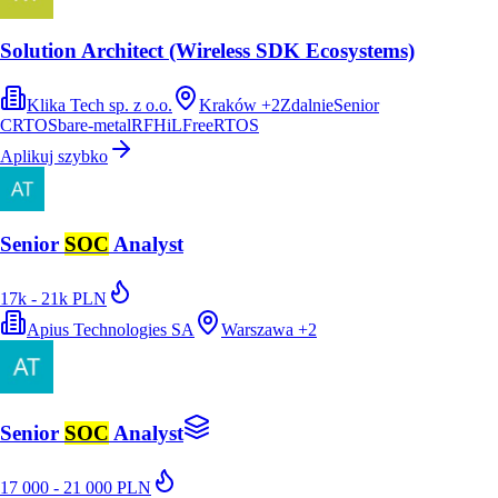
Solution Architect (Wireless SDK Ecosystems)
Klika Tech sp. z o.o.
Kraków
+
2
Zdalnie
Senior
C
RTOS
bare-metal
RF
HiL
FreeRTOS
Aplikuj szybko
Senior
SOC
Analyst
17k - 21k PLN
Apius Technologies SA
Warszawa
+
2
Senior
SOC
Analyst
17 000 - 21 000 PLN