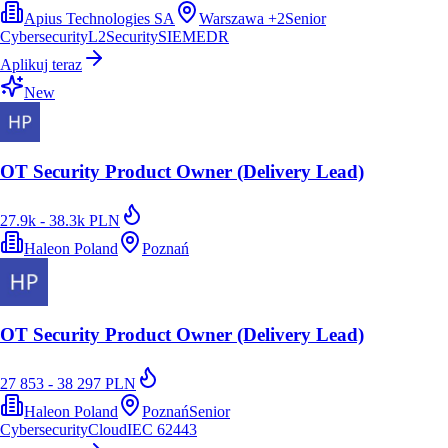
Apius Technologies SA
Warszawa
+
2
Senior
Cybersecurity
L2
Security
SIEM
EDR
Aplikuj teraz
New
OT Security Product Owner (Delivery Lead)
27.9k - 38.3k PLN
Haleon Poland
Poznań
OT Security Product Owner (Delivery Lead)
27 853 - 38 297 PLN
Haleon Poland
Poznań
Senior
Cybersecurity
Cloud
IEC 62443