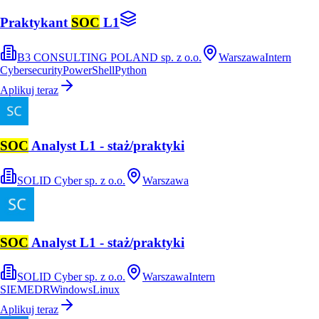
Praktykant
SOC
L1
B3 CONSULTING POLAND sp. z o.o.
Warszawa
Intern
Cybersecurity
PowerShell
Python
Aplikuj teraz
SOC
Analyst L1 - staż/praktyki
SOLID Cyber sp. z o.o.
Warszawa
SOC
Analyst L1 - staż/praktyki
SOLID Cyber sp. z o.o.
Warszawa
Intern
SIEM
EDR
Windows
Linux
Aplikuj teraz