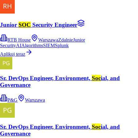
Junior
SOC
Security Engineer
RTB House
Warszawa
Zdalnie
Junior
Security
AI
Algorithms
SIEM
Splunk
Aplikuj teraz
Sr. DevOps Engineer, Environment,
Soc
ial, and
Governance
P&G
Warszawa
Sr. DevOps Engineer, Environment,
Soc
ial, and
Governance