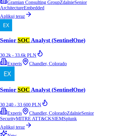
Gramian Consulting Group
Zdalnie
Senior
Architecture
Embedded
Aplikuj teraz
Senior
SOC
Analyst (SentinelOne)
30.2k - 33.6k PLN
Experis
Chandler, Colorado
Senior
SOC
Analyst (SentinelOne)
30 240 - 33 600 PLN
Experis
Chandler, Colorado
Zdalnie
Senior
Security
MITRE ATT&CK
SIEM
Splunk
Aplikuj teraz
New