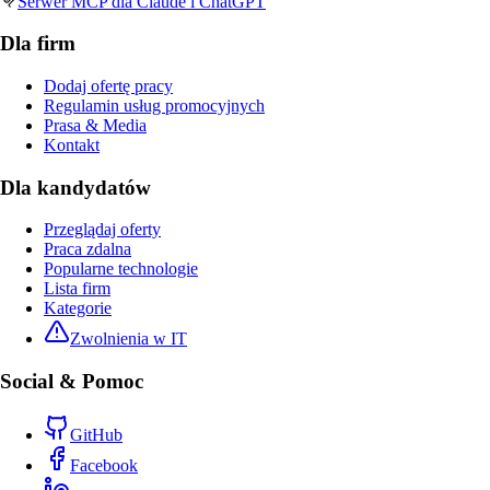
Serwer MCP dla Claude i ChatGPT
Dla firm
Dodaj ofertę pracy
Regulamin usług promocyjnych
Prasa & Media
Kontakt
Dla kandydatów
Przeglądaj oferty
Praca zdalna
Popularne technologie
Lista firm
Kategorie
Zwolnienia w IT
Social & Pomoc
GitHub
Facebook