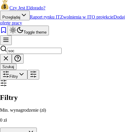
Czy Jest Eldorado?
Raport rynku IT
Zwolnienia w IT
O projekcie
Dodaj
Przeglądaj
ofertę pracy
Toggle theme
Szukaj
Filtry
Filtry
Min. wynagrodzenie (zł)
0
zł