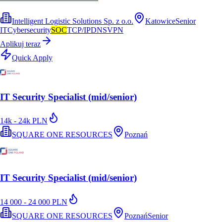
Intelligent Logistic Solutions Sp. z o.o.
Katowice
Senior
IT
Cybersecurity
SOC
TCP/IP
DNS
VPN
Aplikuj teraz
Quick Apply
IT Security Specialist (mid/senior)
14k - 24k PLN
SQUARE ONE RESOURCES
Poznań
IT Security Specialist (mid/senior)
14 000 - 24 000 PLN
SQUARE ONE RESOURCES
Poznań
Senior