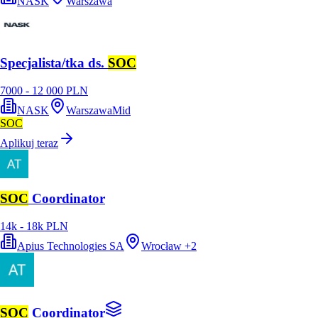
NASK
Warszawa
Specjalista/tka ds.
SOC
7000 - 12 000 PLN
NASK
Warszawa
Mid
SOC
Aplikuj teraz
SOC
Coordinator
14k - 18k PLN
Apius Technologies SA
Wrocław
+
2
SOC
Coordinator