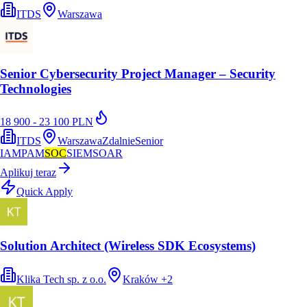
ITDS
Warszawa
Senior Cybersecurity Project Manager – Security
Technologies
18 900 - 23 100 PLN
ITDS
Warszawa
Zdalnie
Senior
IAM
PAM
SOC
SIEM
SOAR
Aplikuj teraz
Quick Apply
Solution Architect (Wireless SDK Ecosystems)
Klika Tech sp. z o.o.
Kraków
+
2