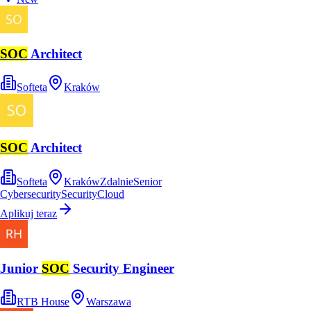
SOC
Architect
Softeta
Kraków
SOC
Architect
Softeta
Kraków
Zdalnie
Senior
Cybersecurity
Security
Cloud
Aplikuj teraz
Junior
SOC
Security Engineer
RTB House
Warszawa