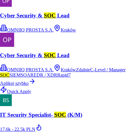
Cyber Security &
SOC
Lead
OMNIIQ PROSTA S.A.
Kraków
Cyber Security &
SOC
Lead
OMNIIQ PROSTA S.A.
Kraków
Zdalnie
C-Level / Manager
SOC
SIEM
SOAR
EDR / XDR
Rapid7
Aplikuj szybko
Quick Apply
IT Security Specialist-
SOC
(K/M)
17.6k - 22.5k PLN