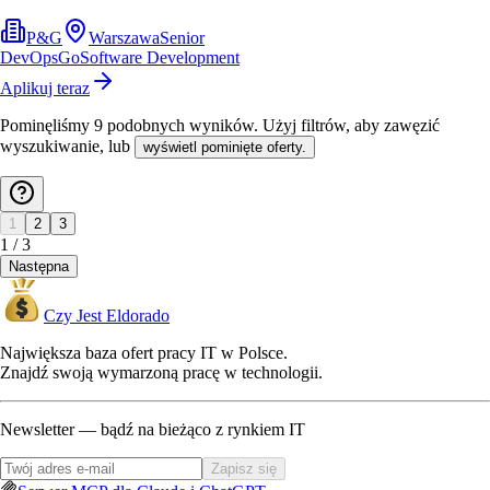
P&G
Warszawa
Senior
DevOps
Go
Software Development
Aplikuj teraz
Pominęliśmy
9
podobnych wyników
. Użyj filtrów, aby zawęzić
wyszukiwanie, lub
wyświetl pominięte oferty.
1
2
3
1
/
3
Następna
Czy Jest Eldorado
Największa baza ofert pracy IT w Polsce.
Znajdź swoją wymarzoną pracę w technologii.
Newsletter — bądź na bieżąco z rynkiem IT
Zapisz się