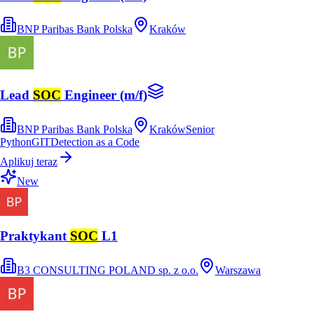
BNP Paribas Bank Polska
Kraków
Lead
SOC
Engineer (m/f)
BNP Paribas Bank Polska
Kraków
Senior
Python
GIT
Detection as a Code
Aplikuj teraz
New
Praktykant
SOC
L1
B3 CONSULTING POLAND sp. z o.o.
Warszawa