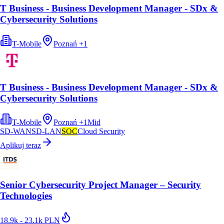
T Business - Business Development Manager - SDx &
Cybersecurity Solutions
T-Mobile
Poznań
+
1
T Business - Business Development Manager - SDx &
Cybersecurity Solutions
T-Mobile
Poznań
+
1
Mid
SD-WAN
SD-LAN
SOC
Cloud Security
Aplikuj teraz
Senior Cybersecurity Project Manager – Security
Technologies
18.9k - 23.1k PLN