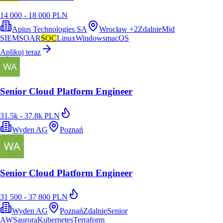
14 000 - 18 000 PLN
Apius Technologies SA
Wrocław
+
2
Zdalnie
Mid
SIEM
SOAR
SOC
Linux
Windows
macOS
Aplikuj teraz
Senior Cloud Platform Engineer
31.5k - 37.8k PLN
Wyden AG
Poznań
Senior Cloud Platform Engineer
31 500 - 37 800 PLN
Wyden AG
Poznań
Zdalnie
Senior
AWS
aurora
Kubernetes
Terraform