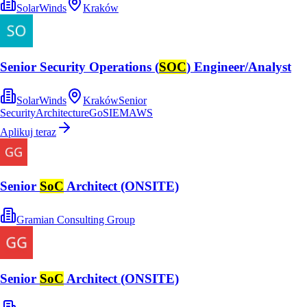
SolarWinds
Kraków
Senior Security Operations (
SOC
) Engineer/Analyst
SolarWinds
Kraków
Senior
Security
Architecture
Go
SIEM
AWS
Aplikuj teraz
Senior
SoC
Architect (ONSITE)
Gramian Consulting Group
Senior
SoC
Architect (ONSITE)