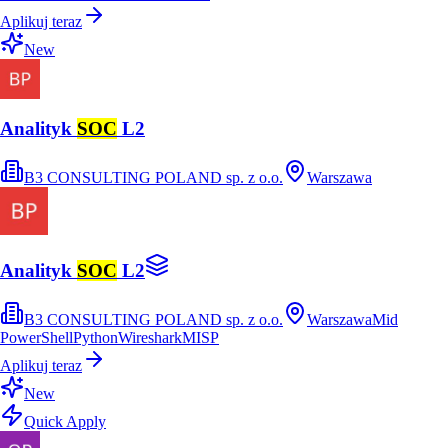
Aplikuj teraz
New
Analityk
SOC
L2
B3 CONSULTING POLAND sp. z o.o.
Warszawa
Analityk
SOC
L2
B3 CONSULTING POLAND sp. z o.o.
Warszawa
Mid
PowerShell
Python
Wireshark
MISP
Aplikuj teraz
New
Quick Apply