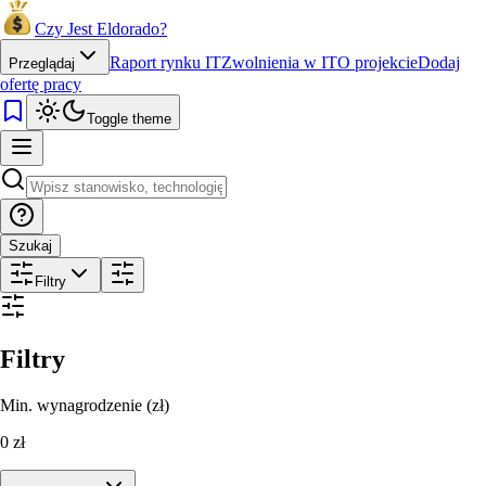
Czy Jest Eldorado?
Raport rynku IT
Zwolnienia w IT
O projekcie
Dodaj
Przeglądaj
ofertę pracy
Toggle theme
Szukaj
Filtry
Filtry
Min. wynagrodzenie (zł)
0
zł