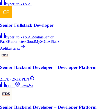
cyber_folks S.A.
Senior Fullstack Developer
cyber_folks S.A.
Zdalnie
Senior
PaaS
Kubernetes
Cloud
MySQL
AI
SaaS
Aplikuj teraz
Senior Backend Developer – Developer Platform
21.7k - 26.1k PLN
ITDS
Kraków
Senior Backend Developer – Developer Platform