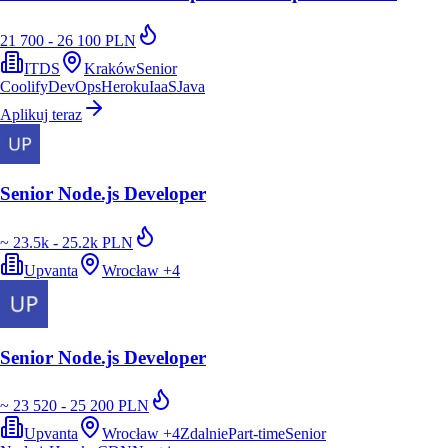
21 700 - 26 100 PLN
ITDS
Kraków
Senior
Coolify
DevOps
Heroku
IaaS
Java
Aplikuj teraz
Senior Node.js Developer
~ 23.5k - 25.2k PLN
Upvanta
Wrocław
+
4
Senior Node.js Developer
~ 23 520 - 25 200 PLN
Upvanta
Wrocław
+
4
Zdalnie
Part-time
Senior