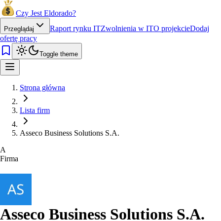
Czy Jest Eldorado?
Raport rynku IT
Zwolnienia w IT
O projekcie
Dodaj
Przeglądaj
ofertę pracy
Toggle theme
Strona główna
Lista firm
Asseco Business Solutions S.A.
A
Firma
Asseco Business Solutions S.A.