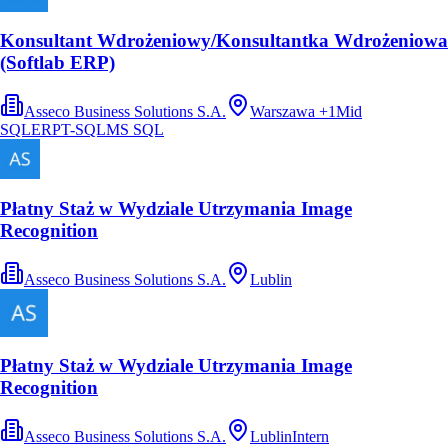
Konsultant Wdrożeniowy/Konsultantka Wdrożeniowa
(Softlab ERP)
Asseco Business Solutions S.A.
Warszawa
+
1
Mid
SQL
ERP
T-SQL
MS SQL
Płatny Staż w Wydziale Utrzymania Image
Recognition
Asseco Business Solutions S.A.
Lublin
Płatny Staż w Wydziale Utrzymania Image
Recognition
Asseco Business Solutions S.A.
Lublin
Intern