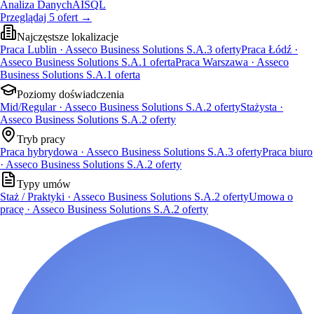
Analiza Danych
AI
SQL
Przeglądaj
5
ofert
→
Najczęstsze lokalizacje
Praca Lublin · Asseco Business Solutions S.A.
3
oferty
Praca Łódź ·
Asseco Business Solutions S.A.
1
oferta
Praca Warszawa · Asseco
Business Solutions S.A.
1
oferta
Poziomy doświadczenia
Mid/Regular · Asseco Business Solutions S.A.
2
oferty
Stażysta ·
Asseco Business Solutions S.A.
2
oferty
Tryb pracy
Praca hybrydowa · Asseco Business Solutions S.A.
3
oferty
Praca biuro
· Asseco Business Solutions S.A.
2
oferty
Typy umów
Staż / Praktyki · Asseco Business Solutions S.A.
2
oferty
Umowa o
pracę · Asseco Business Solutions S.A.
2
oferty