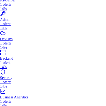
AI/GenAI
1
oferta
14%
Admin
1
oferta
14%
DevOps
1
oferta
14%
Backend
1
oferta
14%
Security
1
oferta
14%
Business Analytics
1
oferta
14%