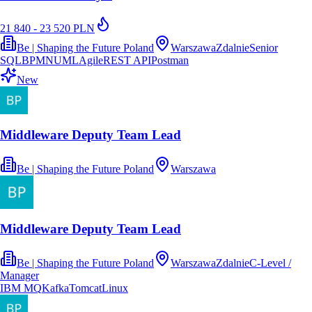
21 840 - 23 520 PLN
Be | Shaping the Future Poland
Warszawa
Zdalnie
Senior
SQL
BPMN
UML
Agile
REST API
Postman
New
Middleware Deputy Team Lead
Be | Shaping the Future Poland
Warszawa
Middleware Deputy Team Lead
Be | Shaping the Future Poland
Warszawa
Zdalnie
C-Level /
Manager
IBM MQ
Kafka
Tomcat
Linux