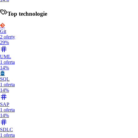
Top technologie
Git
2
oferty
29%
UML
1
oferta
14%
SQL
1
oferta
14%
SAP
1
oferta
14%
SDLC
1
oferta