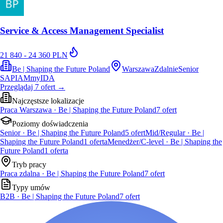
Service & Access Management Specialist
21 840 - 24 360 PLN
Be | Shaping the Future Poland
Warszawa
Zdalnie
Senior
SAP
IAM
myIDA
Przeglądaj
7
ofert
→
Najczęstsze lokalizacje
Praca Warszawa · Be | Shaping the Future Poland
7
ofert
Poziomy doświadczenia
Senior · Be | Shaping the Future Poland
5
ofert
Mid/Regular · Be |
Shaping the Future Poland
1
oferta
Menedżer/C-level · Be | Shaping the
Future Poland
1
oferta
Tryb pracy
Praca zdalna · Be | Shaping the Future Poland
7
ofert
Typy umów
B2B · Be | Shaping the Future Poland
7
ofert