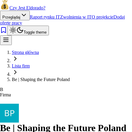
Czy Jest Eldorado?
Raport rynku IT
Zwolnienia w IT
O projekcie
Dodaj
Przeglądaj
ofertę pracy
Toggle theme
Strona główna
Lista firm
Be | Shaping the Future Poland
B
Firma
Be | Shaping the Future Poland