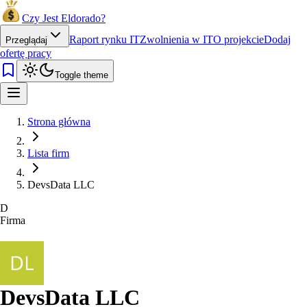
Czy Jest Eldorado?
Raport rynku IT
Zwolnienia w IT
O projekcie
Dodaj
Przeglądaj
ofertę pracy
Toggle theme
Strona główna
Lista firm
DevsData LLC
D
Firma
DevsData LLC