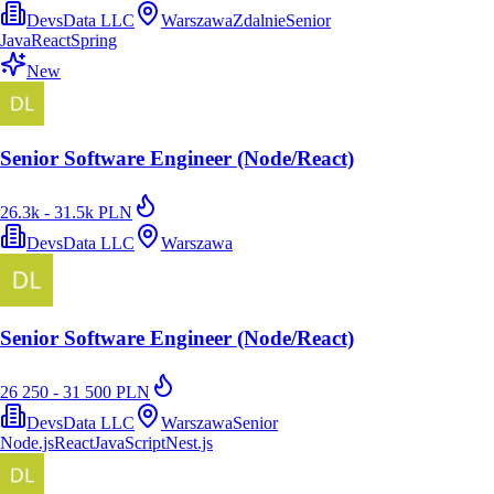
DevsData LLC
Warszawa
Zdalnie
Senior
Java
React
Spring
New
Senior Software Engineer (Node/React)
26.3k - 31.5k PLN
DevsData LLC
Warszawa
Senior Software Engineer (Node/React)
26 250 - 31 500 PLN
DevsData LLC
Warszawa
Senior
Node.js
React
JavaScript
Nest.js