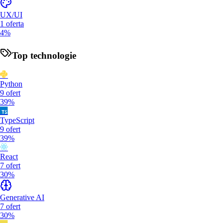
UX/UI
1
oferta
4%
Top technologie
Python
9
ofert
39%
TypeScript
9
ofert
39%
React
7
ofert
30%
Generative AI
7
ofert
30%