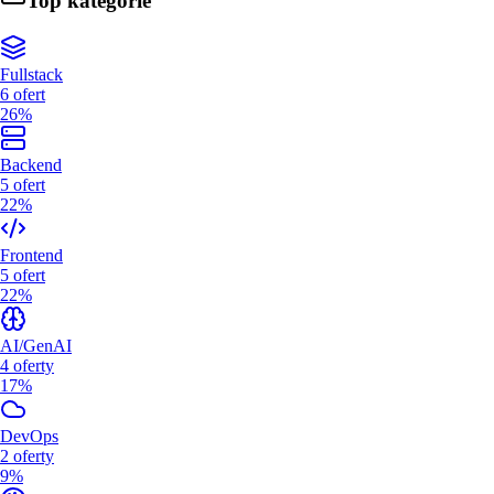
Top kategorie
Fullstack
6
ofert
26%
Backend
5
ofert
22%
Frontend
5
ofert
22%
AI/GenAI
4
oferty
17%
DevOps
2
oferty
9%