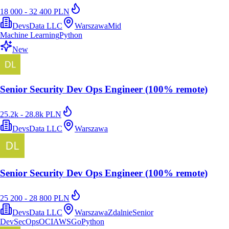
18 000 - 32 400 PLN
DevsData LLC
Warszawa
Mid
Machine Learning
Python
New
Senior Security Dev Ops Engineer (100% remote)
25.2k - 28.8k PLN
DevsData LLC
Warszawa
Senior Security Dev Ops Engineer (100% remote)
25 200 - 28 800 PLN
DevsData LLC
Warszawa
Zdalnie
Senior
DevSecOps
OCI
AWS
Go
Python