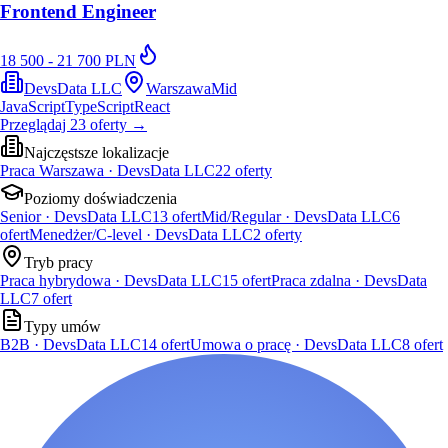
Frontend Engineer
18 500 - 21 700 PLN
DevsData LLC
Warszawa
Mid
JavaScript
TypeScript
React
Przeglądaj
23
oferty
→
Najczęstsze lokalizacje
Praca Warszawa · DevsData LLC
22
oferty
Poziomy doświadczenia
Senior · DevsData LLC
13
ofert
Mid/Regular · DevsData LLC
6
ofert
Menedżer/C-level · DevsData LLC
2
oferty
Tryb pracy
Praca hybrydowa · DevsData LLC
15
ofert
Praca zdalna · DevsData
LLC
7
ofert
Typy umów
B2B · DevsData LLC
14
ofert
Umowa o pracę · DevsData LLC
8
ofert