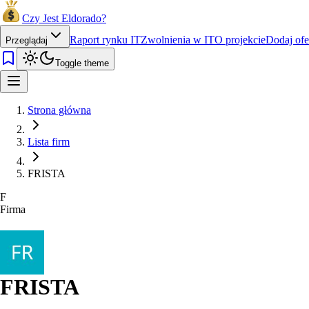
Czy Jest Eldorado?
Raport rynku IT
Zwolnienia w IT
O projekcie
Dodaj ofe
Przeglądaj
Toggle theme
Strona główna
Lista firm
FRISTA
F
Firma
FRISTA