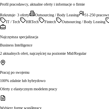
Profil pracodawcy, aktualne oferty i informacje o firmie
Rekrutuje
·
3
oferty
Outsourcing / Body Leasing
51-250 pracow
IT / Tech
HRTech
Fintech
Outsourcing / Body Leasing
Najczęstsza specjalizacja
Business Intelligence
2 aktualnych ofert, najczęściej na poziomie Mid/Regular
Pracuj po swojemu
100% zdalnie lub hybrydowo
Oferty z elastycznym modelem pracy
Wybierz formę współpracy