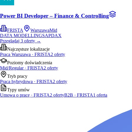
Power BI Developer – Finance & Controlling
FRISTA
Warszawa
Mid
DATA MODELLING
SAP
DAX
Przeglądaj
3
oferty
→
Najczęstsze lokalizacje
Praca Warszawa · FRISTA
2
oferty
Poziomy doświadczenia
Mid/Regular · FRISTA
2
oferty
Tryb pracy
Praca hybrydowa · FRISTA
2
oferty
Typy umów
Umowa o pracę · FRISTA
2
oferty
B2B · FRISTA
1
oferta