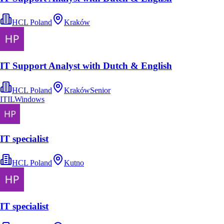
HCL Poland
Kraków
IT Support Analyst with Dutch & English
HCL Poland
Kraków
Senior
ITIL
Windows
IT specialist
HCL Poland
Kutno
IT specialist