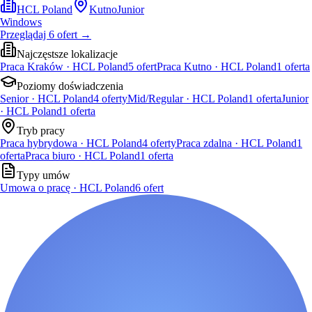
HCL Poland
Kutno
Junior
Windows
Przeglądaj
6
ofert
→
Najczęstsze lokalizacje
Praca Kraków · HCL Poland
5
ofert
Praca Kutno · HCL Poland
1
oferta
Poziomy doświadczenia
Senior · HCL Poland
4
oferty
Mid/Regular · HCL Poland
1
oferta
Junior
· HCL Poland
1
oferta
Tryb pracy
Praca hybrydowa · HCL Poland
4
oferty
Praca zdalna · HCL Poland
1
oferta
Praca biuro · HCL Poland
1
oferta
Typy umów
Umowa o pracę · HCL Poland
6
ofert