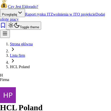
Czy Jest Eldorado?
Raport rynku IT
Zwolnienia w IT
O projekcie
Dodaj
Przeglądaj
ofertę pracy
Toggle theme
Strona główna
Lista firm
HCL Poland
H
Firma
HCL Poland