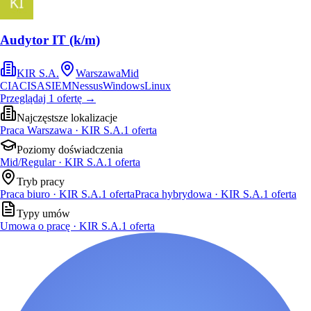
Audytor IT (k/m)
KIR S.A.
Warszawa
Mid
CIA
CISA
SIEM
Nessus
Windows
Linux
Przeglądaj
1
ofertę
→
Najczęstsze lokalizacje
Praca Warszawa · KIR S.A.
1
oferta
Poziomy doświadczenia
Mid/Regular · KIR S.A.
1
oferta
Tryb pracy
Praca biuro · KIR S.A.
1
oferta
Praca hybrydowa · KIR S.A.
1
oferta
Typy umów
Umowa o pracę · KIR S.A.
1
oferta