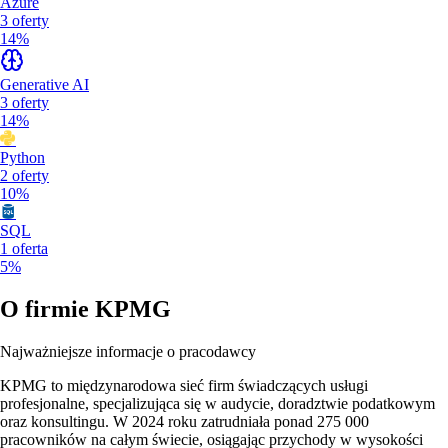
Azure
3
oferty
14%
Generative AI
3
oferty
14%
Python
2
oferty
10%
SQL
1
oferta
5%
O firmie
KPMG
Najważniejsze informacje o pracodawcy
KPMG to międzynarodowa sieć firm świadczących usługi
profesjonalne, specjalizująca się w audycie, doradztwie podatkowym
oraz konsultingu. W 2024 roku zatrudniała ponad 275 000
pracowników na całym świecie, osiągając przychody w wysokości