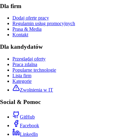
Dla firm
Dodaj ofertę pracy
Regulamin usług promocyjnych
Prasa & Media
Kontakt
Dla kandydatów
Przeglądaj oferty
Praca zdalna
Popularne technologie
Lista firm
Kategorie
Zwolnienia w IT
Social & Pomoc
GitHub
Facebook
LinkedIn