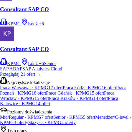
Consultant SAP CO
KPMG
Łódź
+
6
Consultant SAP CO
KPMG
Łódź
+
6
Senior
SAP ABAP
SAP Analytics Cloud
Przeglądaj
21
ofert
→
Najczęstsze lokalizacje
Praca Warszawa · KPMG
17
ofert
Praca Łódź · KPMG
16
ofert
Praca
Poznań · KPMG
16
ofert
Praca Gdańsk · KPMG
15
ofert
Praca
Wrocław · KPMG
15
ofert
Praca Kraków · KPMG
14
ofert
Praca
Katowice · KPMG
14
ofert
Poziomy doświadczenia
Mid/Regular · KPMG
7
ofert
Senior · KPMG
5
ofert
Menedżer/C-level ·
KPMG
3
oferty
Stażysta · KPMG
2
oferty
Tryb pracy