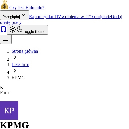
Czy Jest Eldorado?
Raport rynku IT
Zwolnienia w IT
O projekcie
Dodaj
Przeglądaj
ofertę pracy
Toggle theme
Strona główna
Lista firm
KPMG
K
Firma
KPMG