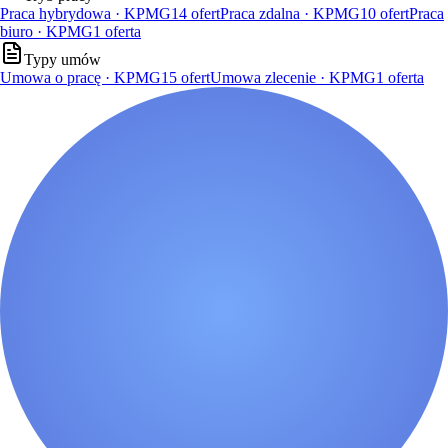
Praca hybrydowa · KPMG
14
ofert
Praca zdalna · KPMG
10
ofert
Praca
biuro · KPMG
1
oferta
Typy umów
Umowa o pracę · KPMG
15
ofert
Umowa zlecenie · KPMG
1
oferta