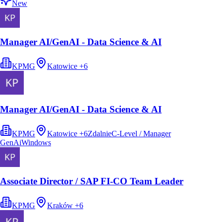
New
Manager AI/GenAI - Data Science & AI
KPMG
Katowice
+
6
Manager AI/GenAI - Data Science & AI
KPMG
Katowice
+
6
Zdalnie
C-Level / Manager
GenAi
Windows
Associate Director / SAP FI-CO Team Leader
KPMG
Kraków
+
6