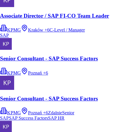
Associate Director / SAP FI-CO Team Leader
KPMG
Kraków
+
6
C-Level / Manager
SAP
Senior Consultant - SAP Success Factors
KPMG
Poznań
+
6
Senior Consultant - SAP Success Factors
KPMG
Poznań
+
6
Zdalnie
Senior
SAP
SAP Success Factors
SAP HR