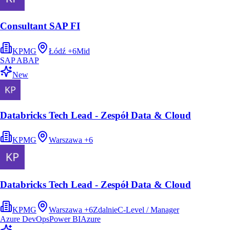
Consultant SAP FI
KPMG
Łódź
+
6
Mid
SAP ABAP
New
Databricks Tech Lead - Zespół Data & Cloud​
KPMG
Warszawa
+
6
Databricks Tech Lead - Zespół Data & Cloud​
KPMG
Warszawa
+
6
Zdalnie
C-Level / Manager
Azure DevOps
Power BI
Azure