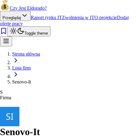
Czy Jest Eldorado?
Raport rynku IT
Zwolnienia w IT
O projekcie
Dodaj
Przeglądaj
ofertę pracy
Toggle theme
Strona główna
Lista firm
Senovo-It
S
Firma
Senovo-It