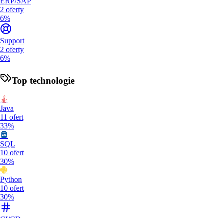
ERP/SAP
2
oferty
6%
Support
2
oferty
6%
Top technologie
Java
11
ofert
33%
SQL
10
ofert
30%
Python
10
ofert
30%