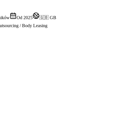
ników
Od 2025
🇬🇧 GB
utsourcing / Body Leasing