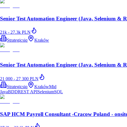
Senior Test Automation Engineer (Java, Selenium & Re
21k - 27.3k PLN
Strategicsiq
Kraków
Senior Test Automation Engineer (Java, Selenium & Re
21 000 - 27 300 PLN
Strategicsiq
Kraków
Mid
Java
BDD
REST API
Selenium
SQL
SAP HCM Payroll Consultant -Cracow Poland - onsite