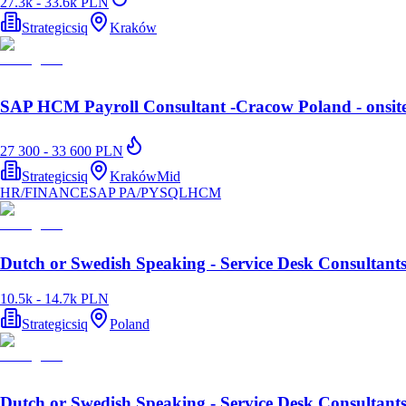
27.3k - 33.6k PLN
Strategicsiq
Kraków
SAP HCM Payroll Consultant -Cracow Poland - onsite
27 300 - 33 600 PLN
Strategicsiq
Kraków
Mid
HR/FINANCE
SAP PA/PY
SQL
HCM
Dutch or Swedish Speaking - Service Desk Consultant
10.5k - 14.7k PLN
Strategicsiq
Poland
Dutch or Swedish Speaking - Service Desk Consultant