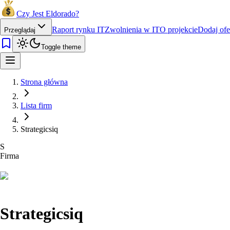
Czy Jest Eldorado?
Raport rynku IT
Zwolnienia w IT
O projekcie
Dodaj ofe
Przeglądaj
Toggle theme
Strona główna
Lista firm
Strategicsiq
S
Firma
Strategicsiq