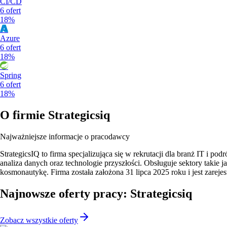
CI/CD
6
ofert
18%
Azure
6
ofert
18%
Spring
6
ofert
18%
O firmie
Strategicsiq
Najważniejsze informacje o pracodawcy
StrategicsIQ to firma specjalizująca się w rekrutacji dla branż IT i po
analiza danych oraz technologie przyszłości. Obsługuje sektory takie 
kosmonautykę. Firma została założona 31 lipca 2025 roku i jest zareje
Najnowsze oferty pracy: Strategicsiq
Zobacz wszystkie oferty