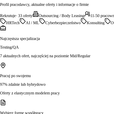
Profil pracodawcy, aktualne oferty i informacje o firmie
Rekrutuje
·
33
oferty
Outsourcing / Body Leasing
11-50 pracow
HRTech
AI / ML
Cyberbezpieczeństwo
Konsulting
O
Najczęstsza specjalizacja
Testing/QA
7 aktualnych ofert, najczęściej na poziomie Mid/Regular
Pracuj po swojemu
97% zdalnie lub hybrydowo
Oferty z elastycznym modelem pracy
Wybierz formę współpracy