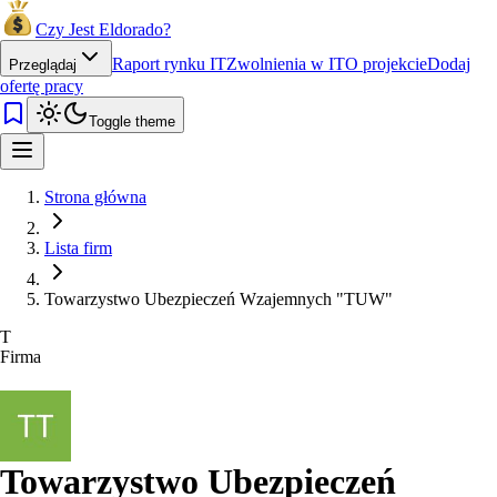
Czy Jest Eldorado?
Raport rynku IT
Zwolnienia w IT
O projekcie
Dodaj
Przeglądaj
ofertę pracy
Toggle theme
Strona główna
Lista firm
Towarzystwo Ubezpieczeń Wzajemnych "TUW"
T
Firma
Towarzystwo Ubezpieczeń