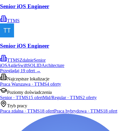
Senior iOS Engineer
TTMS
Senior iOS Engineer
TTMS
Zdalnie
Senior
iOS
Agile
Swift
SOLID
Architecture
Przeglądaj
19
ofert
→
Najczęstsze lokalizacje
Praca Warszawa · TTMS
4
oferty
Poziomy doświadczenia
Senior · TTMS
15
ofert
Mid/Regular · TTMS
2
oferty
Tryb pracy
Praca zdalna · TTMS
18
ofert
Praca hybrydowa · TTMS
18
ofert