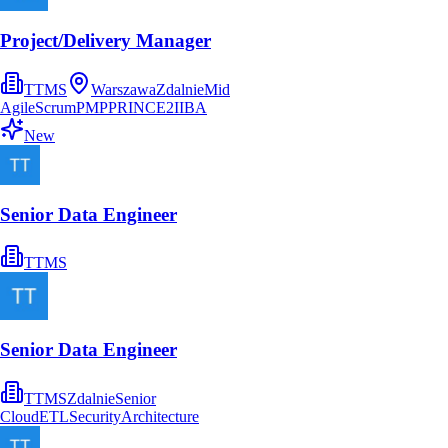
Project/Delivery Manager
TTMS
Warszawa
Zdalnie
Mid
Agile
Scrum
PMP
PRINCE2
IIBA
New
Senior Data Engineer
TTMS
Senior Data Engineer
TTMS
Zdalnie
Senior
Cloud
ETL
Security
Architecture