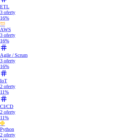
ETL
3
oferty
16%
AWS
3
oferty
16%
Agile / Scrum
3
oferty
16%
IoT
2
oferty
11%
CI/CD
2
oferty
11%
Python
2
oferty