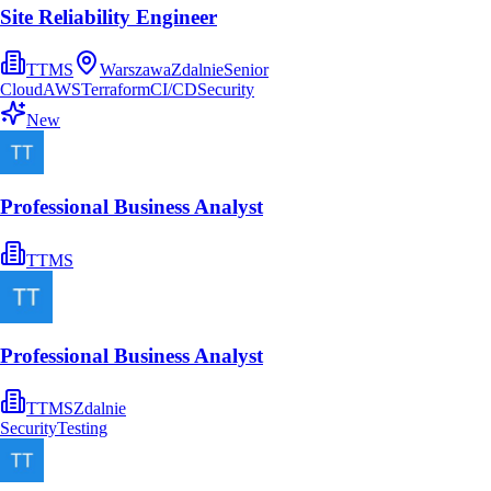
Site Reliability Engineer
TTMS
Warszawa
Zdalnie
Senior
Cloud
AWS
Terraform
CI/CD
Security
New
Professional Business Analyst
TTMS
Professional Business Analyst
TTMS
Zdalnie
Security
Testing