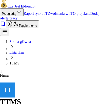
Czy Jest Eldorado?
Raport rynku IT
Zwolnienia w IT
O projekcie
Dodaj
Przeglądaj
ofertę pracy
Toggle theme
Strona główna
Lista firm
TTMS
T
Firma
TTMS