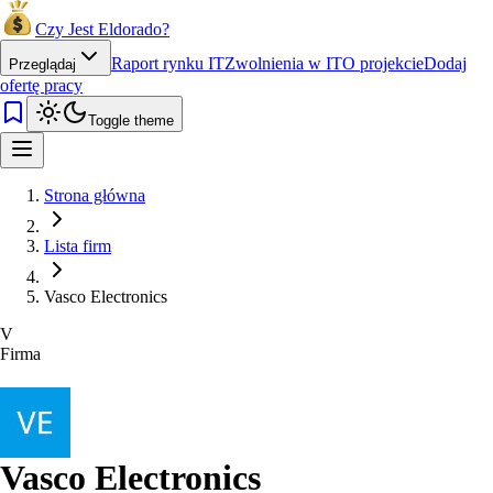
Czy Jest Eldorado?
Raport rynku IT
Zwolnienia w IT
O projekcie
Dodaj
Przeglądaj
ofertę pracy
Toggle theme
Strona główna
Lista firm
Vasco Electronics
V
Firma
Vasco Electronics