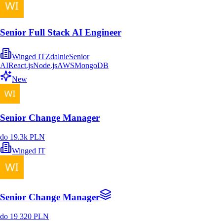
Senior Full Stack AI Engineer
Winged IT
Zdalnie
Senior
AI
React.js
Node.js
AWS
MongoDB
New
Senior Change Manager
do 19.3k PLN
Winged IT
Senior Change Manager
do 19 320 PLN