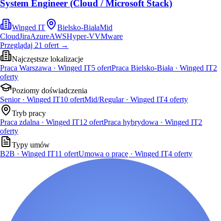
System Engineer (Cloud / Microsoft Stack)
Winged IT
Bielsko-Biała
Mid
Cloud
Jira
Azure
AWS
Hyper-V
VMware
Przeglądaj
21
ofert
→
Najczęstsze lokalizacje
Praca Warszawa · Winged IT
5
ofert
Praca Bielsko-Biała · Winged IT
2
oferty
Poziomy doświadczenia
Senior · Winged IT
10
ofert
Mid/Regular · Winged IT
4
oferty
Tryb pracy
Praca zdalna · Winged IT
12
ofert
Praca hybrydowa · Winged IT
2
oferty
Typy umów
B2B · Winged IT
11
ofert
Umowa o pracę · Winged IT
4
oferty