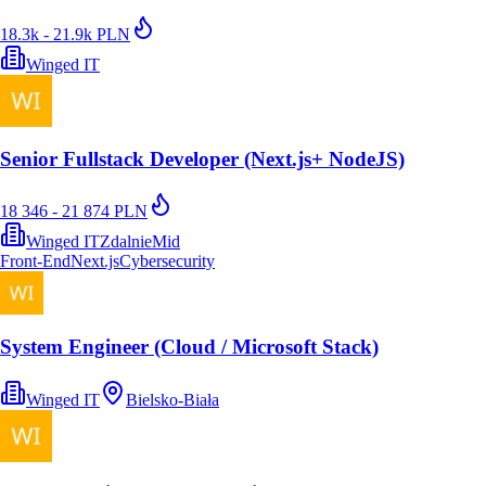
18.3k - 21.9k PLN
Winged IT
Senior Fullstack Developer (Next.js+ NodeJS)
18 346 - 21 874 PLN
Winged IT
Zdalnie
Mid
Front-End
Next.js
Cybersecurity
System Engineer (Cloud / Microsoft Stack)
Winged IT
Bielsko-Biała