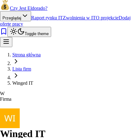
Czy Jest Eldorado?
Raport rynku IT
Zwolnienia w IT
O projekcie
Dodaj
Przeglądaj
ofertę pracy
Toggle theme
Strona główna
Lista firm
Winged IT
W
Firma
Winged IT