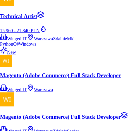
Technical Artist
15 960 - 21 840 PLN
Winged IT
Warszawa
Zdalnie
Mid
Python
C#
Windows
New
Magento (Adobe Commerce) Full Stack Developer
Winged IT
Warszawa
Magento (Adobe Commerce) Full Stack Developer