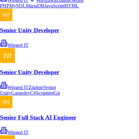
Winged IT
Warszawa
Zdalnie
Senior
PHP
MySQL
MariaDB
JavaScript
HTML
Senior Unity Developer
Winged IT
Senior Unity Developer
Winged IT
Zdalnie
Senior
Unity
Gamedev
C#
Scripting
Git
Senior Full Stack AI Engineer
Winged IT