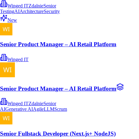
Winged IT
Zdalnie
Senior
Testing
AI
Architecture
Security
New
Senior Product Manager – AI Retail Platform
Winged IT
Senior Product Manager – AI Retail Platform
Winged IT
Zdalnie
Senior
AI
Generative AI
Agile
LLM
Scrum
Senior Fullstack Developer (Next.js+ NodeJS)