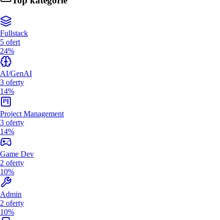
Top kategorie
Fullstack
5
ofert
24%
AI/GenAI
3
oferty
14%
Project Management
3
oferty
14%
Game Dev
2
oferty
10%
Admin
2
oferty
10%