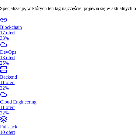
Specjalizacje, w których ten tag najczęściej pojawia się w aktualnych o
Blockchain
17
ofert
33%
DevOps
13
ofert
25%
Backend
11
ofert
22%
Cloud Engineering
11
ofert
22%
Fullstack
10
ofert