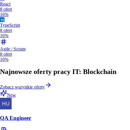
React
8
ofert
16%
TypeScript
8
ofert
16%
Agile / Scrum
8
ofert
16%
Najnowsze oferty pracy IT: Blockchain
Zobacz wszystkie oferty
New
QA Engineer