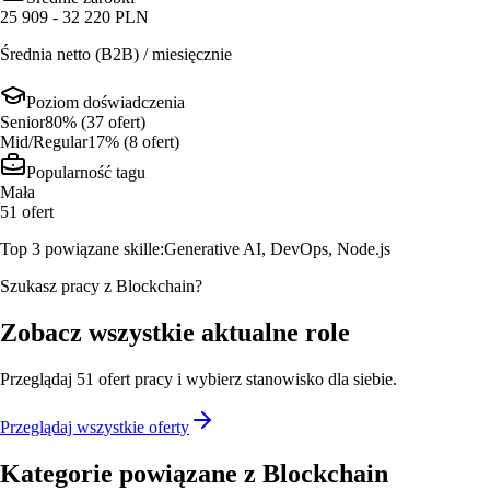
25 909 - 32 220 PLN
Średnia netto (B2B) / miesięcznie
Poziom doświadczenia
Senior
80
% (
37
ofert
)
Mid/Regular
17
% (
8
ofert
)
Popularność tagu
Mała
51
ofert
Top 3 powiązane skille:
Generative AI, DevOps, Node.js
Szukasz pracy z Blockchain?
Zobacz wszystkie aktualne role
Przeglądaj
51
ofert
pracy i wybierz stanowisko dla siebie.
Przeglądaj wszystkie oferty
Kategorie powiązane z
Blockchain