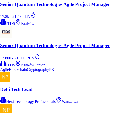
Senior Quantum Technologies Agile Project Manager
17.8k - 21.5k PLN
ITDS
Kraków
Senior Quantum Technologies Agile Project Manager
17 800 - 21 500 PLN
ITDS
Kraków
Senior
Agile
Blockchain
Cryptography
PKI
DeFi Tech Lead
Next Technology Professionals
Warszawa