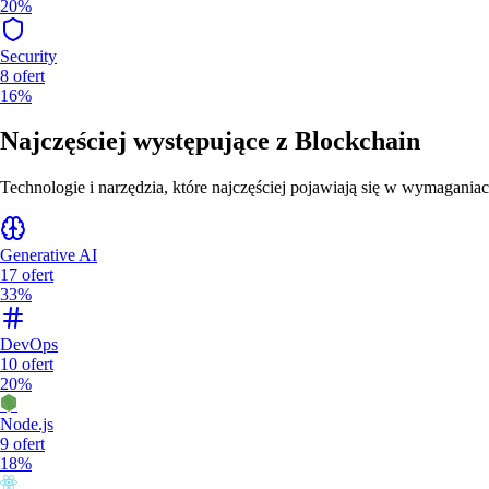
20%
Security
8
ofert
16%
Najczęściej występujące z
Blockchain
Technologie i narzędzia, które najczęściej pojawiają się w wymaganiac
Generative AI
17
ofert
33%
DevOps
10
ofert
20%
Node.js
9
ofert
18%