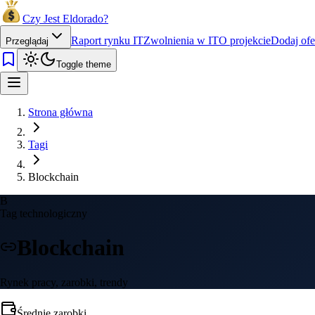
Czy Jest Eldorado?
Raport rynku IT
Zwolnienia w IT
O projekcie
Dodaj ofe
Przeglądaj
Toggle theme
Strona główna
Tagi
Blockchain
B
Tag technologiczny
Blockchain
Rynek pracy, zarobki, trendy
Średnie zarobki