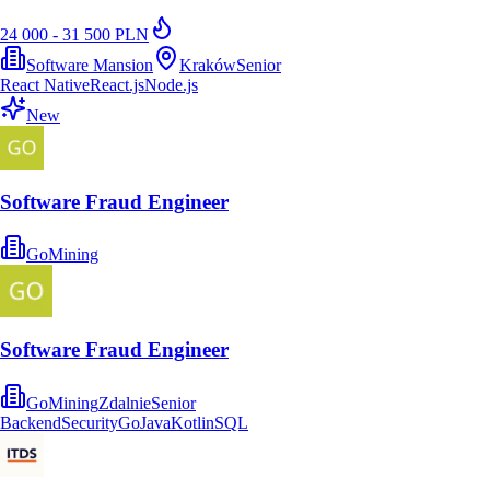
24 000 - 31 500 PLN
Software Mansion
Kraków
Senior
React Native
React.js
Node.js
New
Software Fraud Engineer
GoMining
Software Fraud Engineer
GoMining
Zdalnie
Senior
Backend
Security
Go
Java
Kotlin
SQL