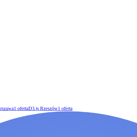
arszawa
1
oferta
D3.js Rzeszów
1
oferta