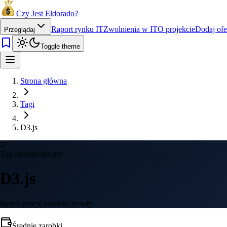
Czy Jest Eldorado?
Raport rynku IT
Zwolnienia w IT
O projekcie
Dodaj ofe
Przeglądaj
Toggle theme
Strona główna
Tagi
D3.js
D
Tag technologiczny
D3.js
Rynek pracy, zarobki, trendy
Średnie zarobki