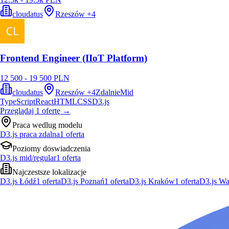
cloudatus
Rzeszów
+
4
Frontend Engineer (IIoT Platform)
12 500 - 19 500 PLN
cloudatus
Rzeszów
+
4
Zdalnie
Mid
TypeScript
React
HTML
CSS
D3.js
Przeglądaj
1
ofertę
→
Praca wedlug modelu
D3.js praca zdalna
1
oferta
Poziomy doswiadczenia
D3.js mid/regular
1
oferta
Najczestsze lokalizacje
D3.js Łódź
1
oferta
D3.js Poznań
1
oferta
D3.js Kraków
1
oferta
D3.js W