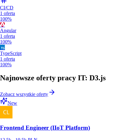
CI/CD
1
oferta
100%
Angular
1
oferta
100%
TypeScript
1
oferta
100%
Najnowsze oferty pracy IT: D3.js
Zobacz wszystkie oferty
New
Frontend Engineer (IIoT Platform)
12.5k - 19.5k PLN