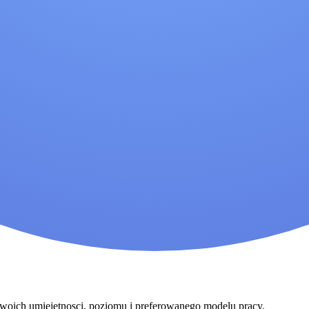
 Twoich umiejetnosci, poziomu i preferowanego modelu pracy.