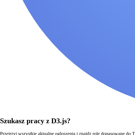
Szukasz pracy z D3.js?
Przejrzyj wszystkie aktualne ogloszenia i znajdz role dopasowane do