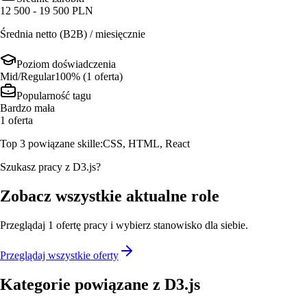
12 500 - 19 500 PLN
Średnia netto (B2B) / miesięcznie
Poziom doświadczenia
Mid/Regular
100
% (
1
oferta
)
Popularność tagu
Bardzo mała
1
oferta
Top 3 powiązane skille:
CSS, HTML, React
Szukasz pracy z D3.js?
Zobacz wszystkie aktualne role
Przeglądaj
1
ofertę
pracy i wybierz stanowisko dla siebie.
Przeglądaj wszystkie oferty
Kategorie powiązane z
D3.js