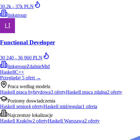
30.2k - 37k PLN
linkgroup
Functional Developer
30 240 - 36 960 PLN
linkgroup
Zdalnie
Mid
Haskell
C++
Przeglądaj
5
ofert
→
Praca wedlug modelu
Haskell praca hybrydowa
3
oferty
Haskell praca zdalna
2
oferty
Poziomy doswiadczenia
Haskell senior
4
oferty
Haskell mid/regular
1
oferta
Najczestsze lokalizacje
Haskell Kraków
2
oferty
Haskell Warszawa
2
oferty