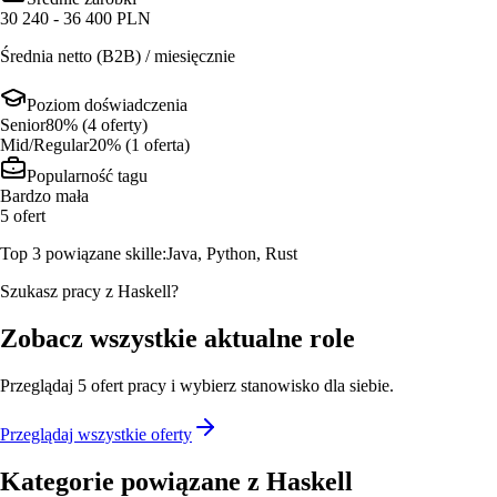
30 240 - 36 400 PLN
Średnia netto (B2B) / miesięcznie
Poziom doświadczenia
Senior
80
% (
4
oferty
)
Mid/Regular
20
% (
1
oferta
)
Popularność tagu
Bardzo mała
5
ofert
Top 3 powiązane skille:
Java, Python, Rust
Szukasz pracy z Haskell?
Zobacz wszystkie aktualne role
Przeglądaj
5
ofert
pracy i wybierz stanowisko dla siebie.
Przeglądaj wszystkie oferty
Kategorie powiązane z
Haskell