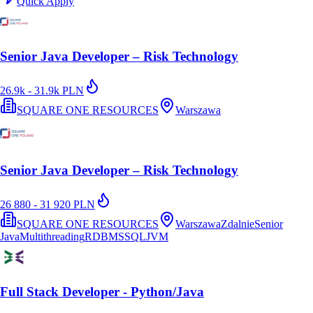
Quick Apply
Senior Java Developer – Risk Technology
26.9k - 31.9k PLN
SQUARE ONE RESOURCES
Warszawa
Senior Java Developer – Risk Technology
26 880 - 31 920 PLN
SQUARE ONE RESOURCES
Warszawa
Zdalnie
Senior
Java
Multithreading
RDBMS
SQL
JVM
Full Stack Developer - Python/Java