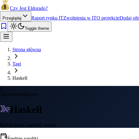
Czy Jest Eldorado?
Raport rynku IT
Zwolnienia w IT
O projekcie
Dodaj ofe
Przeglądaj
Toggle theme
Strona główna
Tagi
Haskell
H
Tag technologiczny
Haskell
Rynek pracy, zarobki, trendy
Średnie zarobki