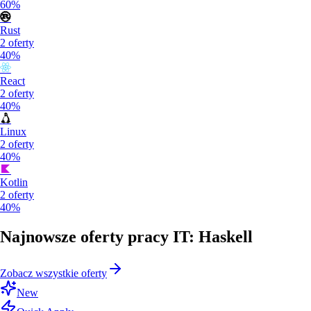
60%
Rust
2
oferty
40%
React
2
oferty
40%
Linux
2
oferty
40%
Kotlin
2
oferty
40%
Najnowsze oferty pracy IT: Haskell
Zobacz wszystkie oferty
New