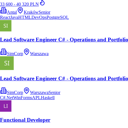
33 600 - 40 320 PLN
Antal
Kraków
Senior
React
Java
HTML
DevOps
PostgreSQL
Lead Software Engineer C# - Operations and Portfolio
SimCorp
Warszawa
Lead Software Engineer C# - Operations and Portfolio
SimCorp
Warszawa
Senior
C#
.Net
WinForms
APL
Haskell
Functional Developer