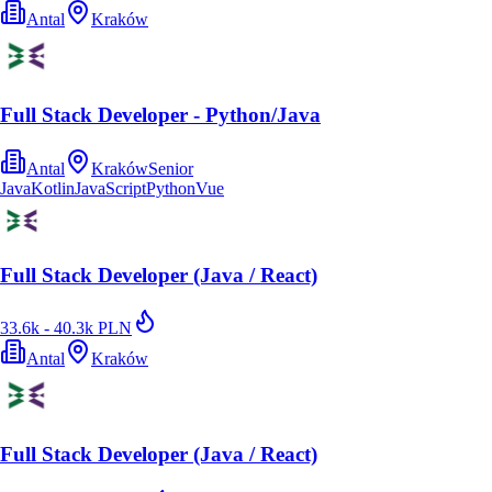
Antal
Kraków
Full Stack Developer - Python/Java
Antal
Kraków
Senior
Java
Kotlin
JavaScript
Python
Vue
Full Stack Developer (Java / React)
33.6k - 40.3k PLN
Antal
Kraków
Full Stack Developer (Java / React)