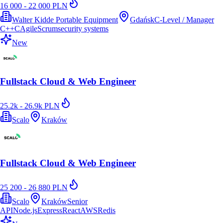
16 000 - 22 000 PLN
Walter Kidde Portable Equipment
Gdańsk
C-Level / Manager
C++
C
Agile
Scrum
security systems
New
Fullstack Cloud & Web Engineer
25.2k - 26.9k PLN
Scalo
Kraków
Fullstack Cloud & Web Engineer
25 200 - 26 880 PLN
Scalo
Kraków
Senior
API
Node.js
Express
React
AWS
Redis