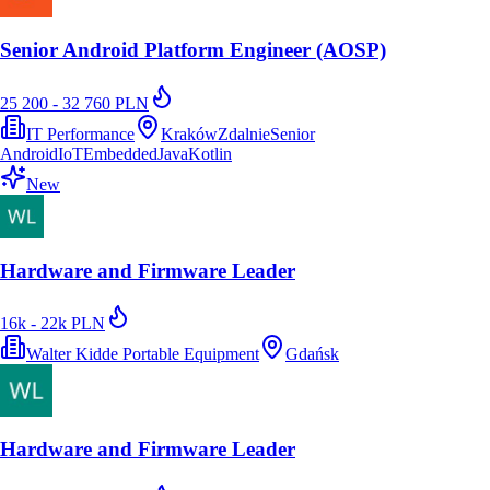
Senior Android Platform Engineer (AOSP)
25 200 - 32 760 PLN
IT Performance
Kraków
Zdalnie
Senior
Android
IoT
Embedded
Java
Kotlin
New
Hardware and Firmware Leader
16k - 22k PLN
Walter Kidde Portable Equipment
Gdańsk
Hardware and Firmware Leader