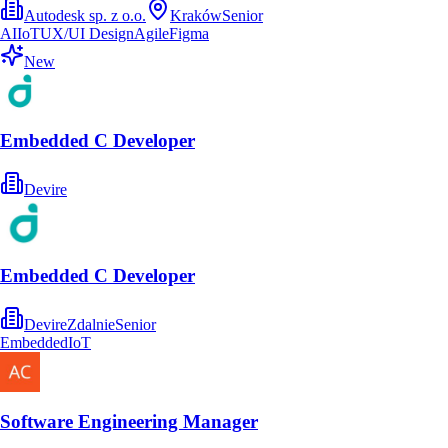
Autodesk sp. z o.o.
Kraków
Senior
AI
IoT
UX/UI Design
Agile
Figma
New
Embedded C Developer
Devire
Embedded C Developer
Devire
Zdalnie
Senior
Embedded
IoT
Software Engineering Manager