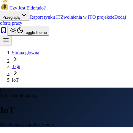
Czy Jest Eldorado?
Raport rynku IT
Zwolnienia w IT
O projekcie
Dodaj
Przeglądaj
ofertę pracy
Toggle theme
Strona główna
Tagi
IoT
I
Tag technologiczny
IoT
Rynek pracy, zarobki, trendy