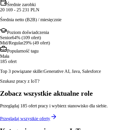
Średnie zarobki
20 169 - 25 231 PLN
Średnia netto (B2B) / miesięcznie
Poziom doświadczenia
Senior
64
% (
109
ofert
)
Mid/Regular
29
% (
49
ofert
)
Popularność tagu
Mała
185
ofert
Top 3 powiązane skille:
Generative AI, Java, Salesforce
Szukasz pracy z IoT?
Zobacz wszystkie aktualne role
Przeglądaj
185
ofert
pracy i wybierz stanowisko dla siebie.
Przeglądaj wszystkie oferty