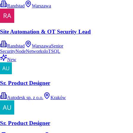
Randstad
Warszawa
Site Automation & OT Security Lead
Randstad
Warszawa
Senior
Security
Node
Networks
IoT
SQL
New
Sr. Product Designer
Autodesk sp. z o.o.
Kraków
Sr. Product Designer