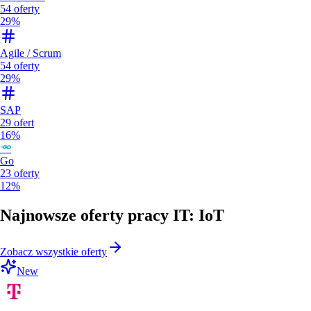
54
oferty
29%
Agile / Scrum
54
oferty
29%
SAP
29
ofert
16%
Go
23
oferty
12%
Najnowsze oferty pracy IT: IoT
Zobacz wszystkie oferty
New