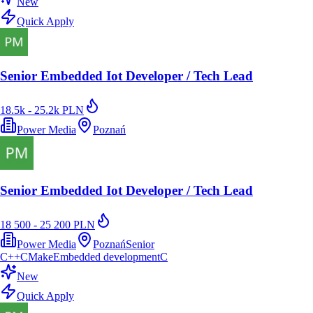
New
Quick Apply
Senior Embedded Iot Developer / Tech Lead
18.5k - 25.2k PLN
Power Media
Poznań
Senior Embedded Iot Developer / Tech Lead
18 500 - 25 200 PLN
Power Media
Poznań
Senior
C++
CMake
Embedded development
C
New
Quick Apply