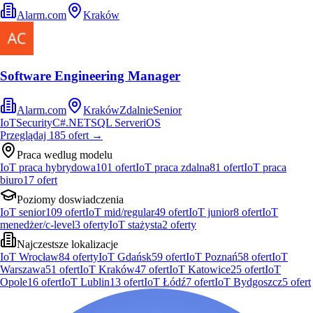
Alarm.com
Kraków
Software Engineering Manager
Alarm.com
Kraków
Zdalnie
Senior
IoT
Security
C#
.NET
SQL Server
iOS
Przeglądaj
185
ofert
→
Praca wedlug modelu
IoT praca hybrydowa
101
ofert
IoT praca zdalna
81
ofert
IoT praca
biuro
17
ofert
Poziomy doswiadczenia
IoT senior
109
ofert
IoT mid/regular
49
ofert
IoT junior
8
ofert
IoT
menedżer/c-level
3
oferty
IoT stażysta
2
oferty
Najczestsze lokalizacje
IoT Wrocław
84
oferty
IoT Gdańsk
59
ofert
IoT Poznań
58
ofert
IoT
Warszawa
51
ofert
IoT Kraków
47
ofert
IoT Katowice
25
ofert
IoT
Opole
16
ofert
IoT Lublin
13
ofert
IoT Łódź
7
ofert
IoT Bydgoszcz
5
ofert