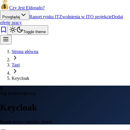
Czy Jest Eldorado?
Raport rynku IT
Zwolnienia w IT
O projekcie
Dodaj
Przeglądaj
ofertę pracy
Toggle theme
Strona główna
Tagi
Keycloak
K
Tag technologiczny
Keycloak
Rynek pracy, zarobki, trendy