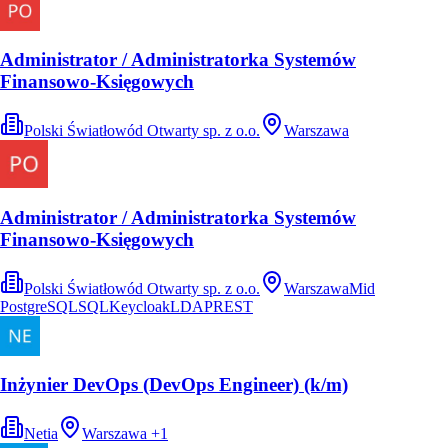
Administrator / Administratorka Systemów
Finansowo-Księgowych
Polski Światłowód Otwarty sp. z o.o.
Warszawa
Administrator / Administratorka Systemów
Finansowo-Księgowych
Polski Światłowód Otwarty sp. z o.o.
Warszawa
Mid
PostgreSQL
SQL
Keycloak
LDAP
REST
Inżynier DevOps (DevOps Engineer) (k/m)
Netia
Warszawa
+
1