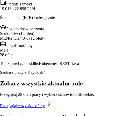
Średnie zarobki
19 013 - 22 898 PLN
Średnia netto (B2B) / miesięcznie
Poziom doświadczenia
Senior
50
% (
14
ofert
)
Mid/Regular
43
% (
12
ofert
)
Popularność tagu
Mała
28
ofert
Top 3 powiązane skille:
Kubernetes, REST, Java
Szukasz pracy z Keycloak?
Zobacz wszystkie aktualne role
Przeglądaj
28
ofert
pracy i wybierz stanowisko dla siebie.
Przeglądaj wszystkie oferty