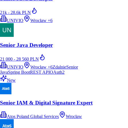
21k - 28.6k PLN
UNIVIO
Wrocław
+
6
Senior Java Developer
21 000 - 28 560 PLN
UNIVIO
Wrocław
+
6
Zdalnie
Senior
Java
Spring Boot
REST API
OAuth2
New
Senior IAM & Digital Signature Expert
Atos Poland Global Services
Wrocław