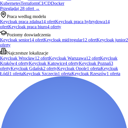
Kubernetes
Terraform
CI/CD
Docker
Przeglądaj
28
ofert
→
Praca wedlug modelu
Keycloak praca zdalna
14
ofert
Keycloak praca hybrydowa
14
ofert
Keycloak praca biuro
4
oferty
Poziomy doswiadczenia
Keycloak senior
14
ofert
Keycloak mid/regular
12
ofert
Keycloak junior
2
oferty
Najczestsze lokalizacje
Keycloak Wrocław
12
ofert
Keycloak Warszawa
12
ofert
Keycloak
Kraków
4
oferty
Keycloak Katowice
4
oferty
Keycloak Poznań
3
oferty
Keycloak Gdańsk
2
oferty
Keycloak Opole
1
oferta
Keycloak
Łódź
1
oferta
Keycloak Szczecin
1
oferta
Keycloak Rzeszów
1
oferta