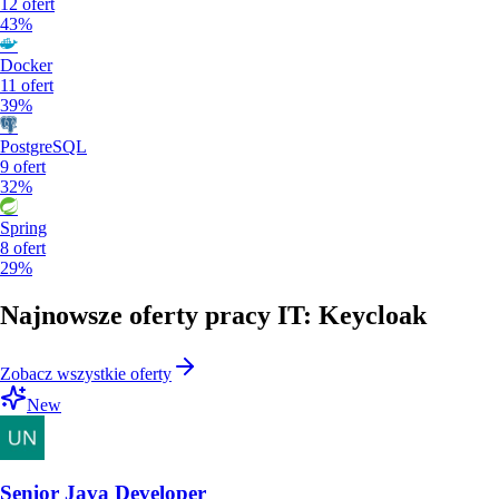
12
ofert
43%
Docker
11
ofert
39%
PostgreSQL
9
ofert
32%
Spring
8
ofert
29%
Najnowsze oferty pracy IT: Keycloak
Zobacz wszystkie oferty
New
Senior Java Developer