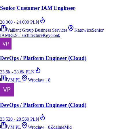
Senior Customer IAM Engineer
20 000 - 24 000 PLN
Vaillant Group Business Services
Katowice
Senior
IAM
REST architecture
Keycloak
DevOps / Platform Engineer (Cloud)
23.5k - 28.6k PLN
VM.PL
Wrocław
+
8
DevOps / Platform Engineer (Cloud)
23 520 - 28 560 PLN
VM.PL
Wrocław
+
8
Zdalnie
Mid