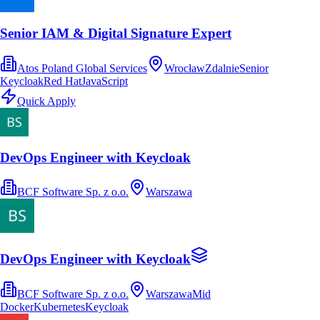
Senior IAM & Digital Signature Expert
Atos Poland Global Services
Wrocław
Zdalnie
Senior
Keycloak
Red Hat
JavaScript
Quick Apply
DevOps Engineer with Keycloak
BCF Software Sp. z o.o.
Warszawa
DevOps Engineer with Keycloak
BCF Software Sp. z o.o.
Warszawa
Mid
Docker
Kubernetes
Keycloak