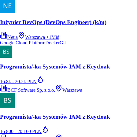
Inżynier DevOps (DevOps Engineer) (k/m)
Netia
Warszawa
+
1
Mid
Google Cloud Platform
Docker
Git
Programista/-ka Systemów IAM z Keycloak
16.8k - 20.2k PLN
BCF Software Sp. z o.o.
Warszawa
Programista/-ka Systemów IAM z Keycloak
16 800 - 20 160 PLN