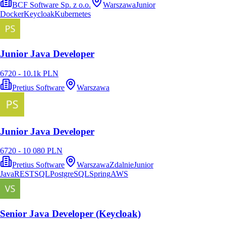
BCF Software Sp. z o.o.
Warszawa
Junior
Docker
Keycloak
Kubernetes
Junior Java Developer
6720 - 10.1k PLN
Pretius Software
Warszawa
Junior Java Developer
6720 - 10 080 PLN
Pretius Software
Warszawa
Zdalnie
Junior
Java
REST
SQL
PostgreSQL
Spring
AWS
Senior Java Developer (Keycloak)