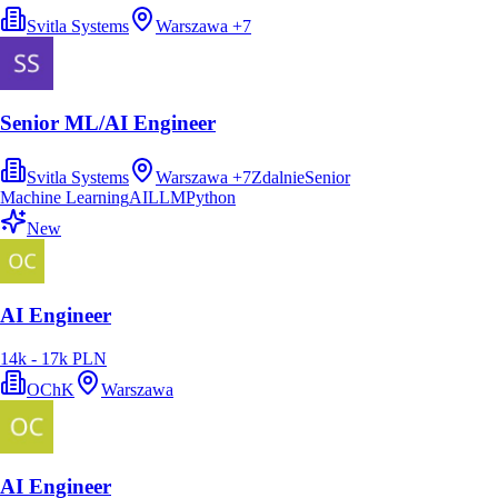
Svitla Systems
Warszawa
+
7
Senior ML/AI Engineer
Svitla Systems
Warszawa
+
7
Zdalnie
Senior
Machine Learning
AI
LLM
Python
New
AI Engineer
14k - 17k PLN
OChK
Warszawa
AI Engineer