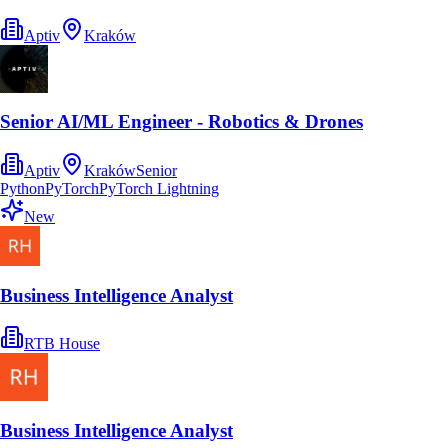
Aptiv
Kraków
Senior AI/ML Engineer - Robotics & Drones
Aptiv
Kraków
Senior
Python
PyTorch
PyTorch Lightning
New
Business Intelligence Analyst
RTB House
Business Intelligence Analyst