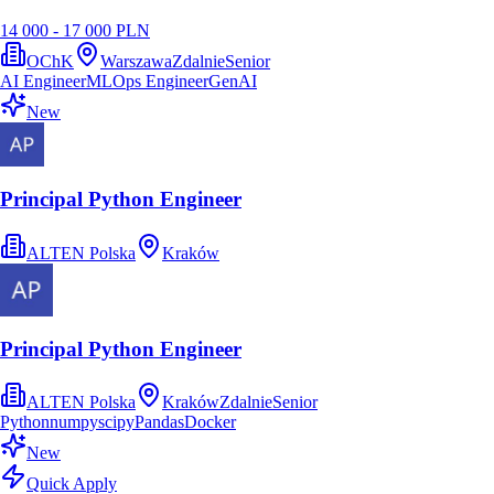
14 000 - 17 000 PLN
OChK
Warszawa
Zdalnie
Senior
AI Engineer
MLOps Engineer
GenAI
New
Principal Python Engineer
ALTEN Polska
Kraków
Principal Python Engineer
ALTEN Polska
Kraków
Zdalnie
Senior
Python
numpy
scipy
Pandas
Docker
New
Quick Apply