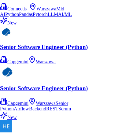
Connectis_
Warszawa
Mid
AI
Python
Pandas
Pytorch
LLM
AI/ML
New
Senior Software Engineer (Python)
Capgemini
Warszawa
Senior Software Engineer (Python)
Capgemini
Warszawa
Senior
Python
Airflow
Backend
REST
Scrum
New