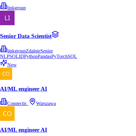
linkgroup
Senior Data Scientist
linkgroup
Zdalnie
Senior
NLP
SOLID
Python
Pandas
PyTorch
SQL
New
AI/ML engineer AI
Connectis_
Warszawa
AI/ML engineer AI