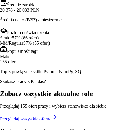
Średnie zarobki
20 378 - 26 033 PLN
Średnia netto (B2B) / miesięcznie
Poziom doświadczenia
Senior
57
% (
86
ofert
)
Mid/Regular
37
% (
55
ofert
)
Popularność tagu
Mała
155
ofert
Top 3 powiązane skille:
Python, NumPy, SQL
Szukasz pracy z Pandas?
Zobacz wszystkie aktualne role
Przeglądaj
155
ofert
pracy i wybierz stanowisko dla siebie.
Przeglądaj wszystkie oferty