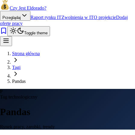
Czy Jest Eldorado?
Raport rynku IT
Zwolnienia w IT
O projekcie
Dodaj
Przeglądaj
ofertę pracy
Toggle theme
Strona główna
Tagi
Pandas
P
Tag technologiczny
Pandas
Rynek pracy, zarobki, trendy