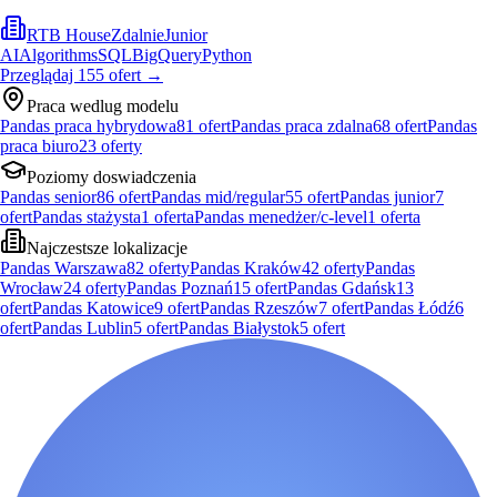
RTB House
Zdalnie
Junior
AI
Algorithms
SQL
BigQuery
Python
Przeglądaj
155
ofert
→
Praca wedlug modelu
Pandas praca hybrydowa
81
ofert
Pandas praca zdalna
68
ofert
Pandas
praca biuro
23
oferty
Poziomy doswiadczenia
Pandas senior
86
ofert
Pandas mid/regular
55
ofert
Pandas junior
7
ofert
Pandas stażysta
1
oferta
Pandas menedżer/c-level
1
oferta
Najczestsze lokalizacje
Pandas Warszawa
82
oferty
Pandas Kraków
42
oferty
Pandas
Wrocław
24
oferty
Pandas Poznań
15
ofert
Pandas Gdańsk
13
ofert
Pandas Katowice
9
ofert
Pandas Rzeszów
7
ofert
Pandas Łódź
6
ofert
Pandas Lublin
5
ofert
Pandas Białystok
5
ofert