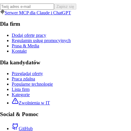
Zapisz się
Serwer MCP dla Claude i ChatGPT
Dla firm
Dodaj ofertę pracy
Regulamin usług promocyjnych
Prasa & Media
Kontakt
Dla kandydatów
Przeglądaj oferty
Praca zdalna
Popularne technologie
Lista firm
Kategorie
Zwolnienia w IT
Social & Pomoc
GitHub