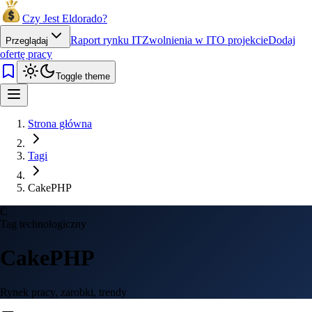
Czy Jest Eldorado?
Raport rynku IT
Zwolnienia w IT
O projekcie
Dodaj
Przeglądaj
ofertę pracy
Toggle theme
Strona główna
Tagi
CakePHP
C
Tag technologiczny
CakePHP
Rynek pracy, zarobki, trendy