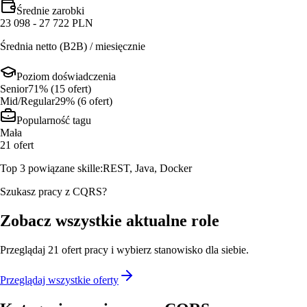
Średnie zarobki
23 098 - 27 722 PLN
Średnia netto (B2B) / miesięcznie
Poziom doświadczenia
Senior
71
% (
15
ofert
)
Mid/Regular
29
% (
6
ofert
)
Popularność tagu
Mała
21
ofert
Top 3 powiązane skille:
REST, Java, Docker
Szukasz pracy z CQRS?
Zobacz wszystkie aktualne role
Przeglądaj
21
ofert
pracy i wybierz stanowisko dla siebie.
Przeglądaj wszystkie oferty