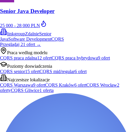
Senior Java Developer
25 000 - 28 000 PLN
linkgroup
Zdalnie
Senior
Java
Software Development
CQRS
Przeglądaj
21
ofert
→
Praca wedlug modelu
CQRS praca zdalna
12
ofert
CQRS praca hybrydowa
9
ofert
Poziomy doswiadczenia
CQRS senior
15
ofert
CQRS mid/regular
6
ofert
Najczestsze lokalizacje
CQRS Warszawa
9
ofert
CQRS Kraków
6
ofert
CQRS Wrocław
2
oferty
CQRS Gliwice
1
oferta