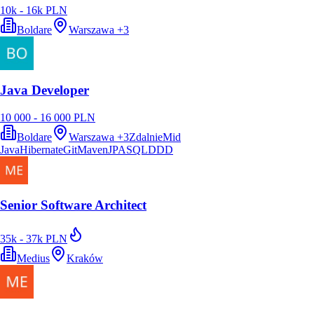
10k - 16k PLN
Boldare
Warszawa
+
3
Java Developer
10 000 - 16 000 PLN
Boldare
Warszawa
+
3
Zdalnie
Mid
Java
Hibernate
Git
Maven
JPA
SQL
DDD
Senior Software Architect
35k - 37k PLN
Medius
Kraków