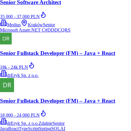
Senior Software Architect
35 000 - 37 000 PLN
Medius
Kraków
Senior
Microsoft Azure
.NET C#
DDD
CQRS
Senior Fullstack Developer (FM) – Java + React
18k - 24k PLN
drEryk Sp. z o.o.
Senior Fullstack Developer (FM) – Java + React
18 000 - 24 000 PLN
drEryk Sp. z o.o.
Zdalnie
Senior
Java
React
TypeScript
Spring
SQL
AI