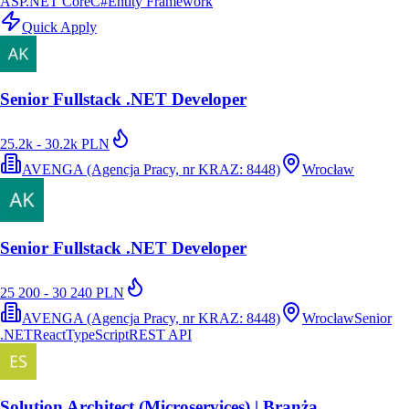
ASP.NET Core
C#
Entity Framework
Quick Apply
Senior Fullstack .NET Developer
25.2k - 30.2k PLN
AVENGA (Agencja Pracy, nr KRAZ: 8448)
Wrocław
Senior Fullstack .NET Developer
25 200 - 30 240 PLN
AVENGA (Agencja Pracy, nr KRAZ: 8448)
Wrocław
Senior
.NET
React
TypeScript
REST API
Solution Architect (Microservices) | Branża