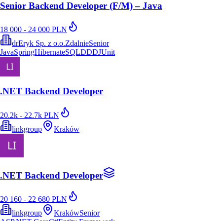
Senior Backend Developer (F/M) – Java
18 000 - 24 000 PLN
drEryk Sp. z o.o.
Zdalnie
Senior
Java
Spring
Hibernate
SQL
DDD
JUnit
.NET Backend Developer
20.2k - 22.7k PLN
linkgroup
Kraków
.NET Backend Developer
20 160 - 22 680 PLN
linkgroup
Kraków
Senior