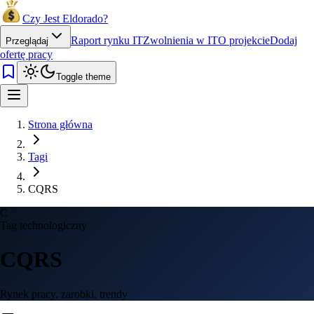
Czy Jest Eldorado?
Raport rynku IT
Zwolnienia w IT
O projekcie
Dodaj
Przeglądaj
ofertę pracy
Toggle theme
Strona główna
Tagi
CQRS
C
Tag technologiczny
CQRS
Rynek pracy, zarobki, trendy