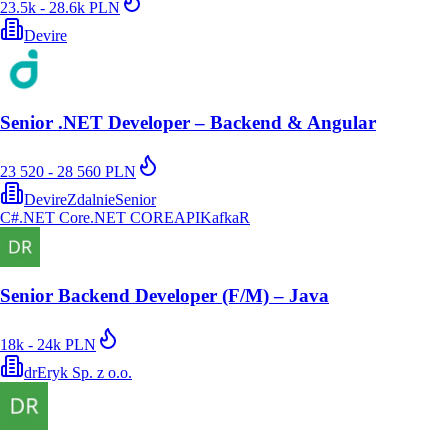
23.5k - 28.6k PLN
Devire
Senior .NET Developer – Backend & Angular
23 520 - 28 560 PLN
Devire
Zdalnie
Senior
C#
.NET Core
.NET CORE
API
Kafka
R
Senior Backend Developer (F/M) – Java
18k - 24k PLN
drEryk Sp. z o.o.