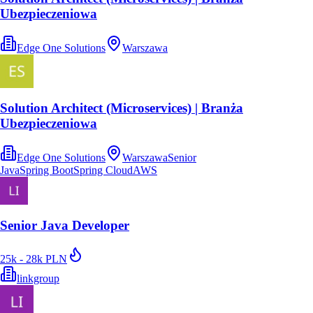
Ubezpieczeniowa
Edge One Solutions
Warszawa
Solution Architect (Microservices) | Branża
Ubezpieczeniowa
Edge One Solutions
Warszawa
Senior
Java
Spring Boot
Spring Cloud
AWS
Senior Java Developer
25k - 28k PLN
linkgroup