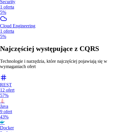
Security
1
oferta
5%
Cloud Engineering
1
oferta
5%
Najczęściej występujące z
CQRS
Technologie i narzędzia, które najczęściej pojawiają się w
wymaganiach ofert
REST
12
ofert
57%
Java
9
ofert
43%
Docker