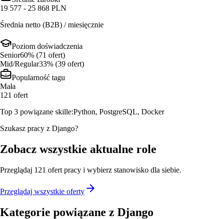
19 577 - 25 868 PLN
Średnia netto (B2B) / miesięcznie
Poziom doświadczenia
Senior
60
% (
71
ofert
)
Mid/Regular
33
% (
39
ofert
)
Popularność tagu
Mała
121
ofert
Top 3 powiązane skille:
Python, PostgreSQL, Docker
Szukasz pracy z Django?
Zobacz wszystkie aktualne role
Przeglądaj
121
ofert
pracy i wybierz stanowisko dla siebie.
Przeglądaj wszystkie oferty
Kategorie powiązane z
Django