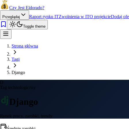
Czy Jest Eldorado?
Raport rynku IT
Zwolnienia w IT
O projekcie
Dodaj ofe
Przeglądaj
Toggle theme
Strona główna
Tagi
Django
D
Tag technologiczny
Django
Rynek pracy, zarobki, trendy
Średnie zarobki