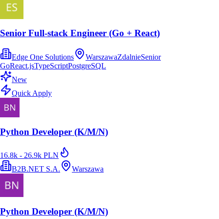
Senior Full-stack Engineer (Go + React)
Edge One Solutions
Warszawa
Zdalnie
Senior
Go
React.js
TypeScript
PostgreSQL
New
Quick Apply
Python Developer (K/M/N)
16.8k - 26.9k PLN
B2B.NET S.A.
Warszawa
Python Developer (K/M/N)