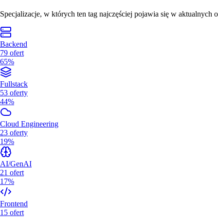
Specjalizacje, w których ten tag najczęściej pojawia się w aktualnych o
Backend
79
ofert
65%
Fullstack
53
oferty
44%
Cloud Engineering
23
oferty
19%
AI/GenAI
21
ofert
17%
Frontend
15
ofert