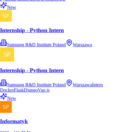
New
Internship - Python Intern
Samsung R&D Institute Poland
Warszawa
Internship - Python Intern
Samsung R&D Institute Poland
Warszawa
Intern
Docker
Flask
Django
Vue.js
New
Informatyk