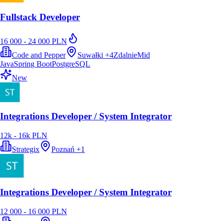
Fullstack Developer
16 000 - 24 000 PLN
Code and Pepper
Suwałki
+
4
Zdalnie
Mid
Java
Spring Boot
PostgreSQL
New
Integrations Developer / System Integrator
12k - 16k PLN
Strategix
Poznań
+
1
Integrations Developer / System Integrator
12 000 - 16 000 PLN