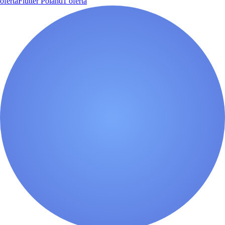
oferta
Flutter Poland
1
oferta