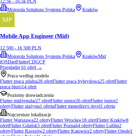
12.5k - 16.5k PLN
Motorola Solutions Systems Polska
Kraków
Mobile App Engineer (Mid)
12 500 - 16 500 PLN
Motorola Solutions Systems Polska
Kraków
Mid
iOS
Dart
Flutter
CD
GCP
Przeglądaj
61
ofert
→
Praca wedlug modelu
Flutter praca zdalna
28
ofert
Flutter praca hybrydowa
25
ofert
Flutter
praca biuro
14
ofert
Poziomy doswiadczenia
Flutter mid/regular
27
ofert
Flutter senior
26
ofert
Flutter junior
2
oferty
Flutter stażysta
1
oferta
Flutter menedżer/c-level
1
oferta
Najczestsze lokalizacje
Flutter Warszawa
22
oferty
Flutter Wrocław
18
ofert
Flutter Kraków
8
ofert
Flutter Gdańsk
5
ofert
Flutter Poznań
4
oferty
Flutter Lublin
2
oferty
Flutter Rzeszów
2
oferty
Flutter Katowice
2
oferty
Flutter Opole
1