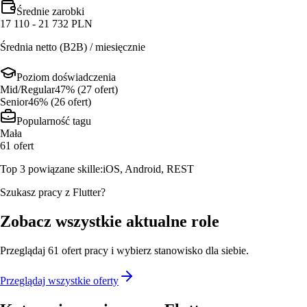
Średnie zarobki
17 110 - 21 732 PLN
Średnia netto (B2B) / miesięcznie
Poziom doświadczenia
Mid/Regular
47
% (
27
ofert
)
Senior
46
% (
26
ofert
)
Popularność tagu
Mała
61
ofert
Top 3 powiązane skille:
iOS, Android, REST
Szukasz pracy z Flutter?
Zobacz wszystkie aktualne role
Przeglądaj
61
ofert
pracy i wybierz stanowisko dla siebie.
Przeglądaj wszystkie oferty