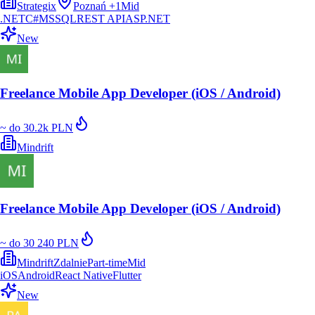
Strategix
Poznań
+
1
Mid
.NET
C#
MSSQL
REST API
ASP.NET
New
Freelance Mobile App Developer (iOS / Android)
~ do 30.2k PLN
Mindrift
Freelance Mobile App Developer (iOS / Android)
~ do 30 240 PLN
Mindrift
Zdalnie
Part-time
Mid
iOS
Android
React Native
Flutter
New