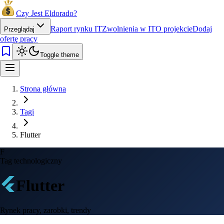
Czy Jest Eldorado?
Raport rynku IT
Zwolnienia w IT
O projekcie
Dodaj
Przeglądaj
ofertę pracy
Toggle theme
Strona główna
Tagi
Flutter
F
Tag technologiczny
Flutter
Rynek pracy, zarobki, trendy