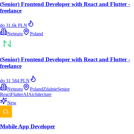
(Senior) Frontend Developer with React and Flutter -
freelance
do 31.6k PLN
Netguru
Poland
(Senior) Frontend Developer with React and Flutter -
freelance
do 31 584 PLN
Netguru
Poland
Zdalnie
Senior
React
Flutter
AI
Architecture
New
Mobile App Developer