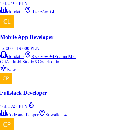
12k - 19k PLN
cloudatus
Rzeszów
+
4
Mobile App Developer
12 000 - 19 000 PLN
cloudatus
Rzeszów
+
4
Zdalnie
Mid
Git
Android Studio
XCode
Kotlin
New
Fullstack Developer
16k - 24k PLN
Code and Pepper
Suwałki
+
4