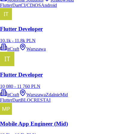
Flutter
Dart
CI/CD
iOS
Android
Flutter Developer
10.1k - 11.8k PLN
itCraft
Warszawa
Flutter Developer
10 080 - 11 760 PLN
itCraft
Warszawa
Zdalnie
Mid
Flutter
Dart
BLOC
REST
AI
Mobile App Engineer (Mid)