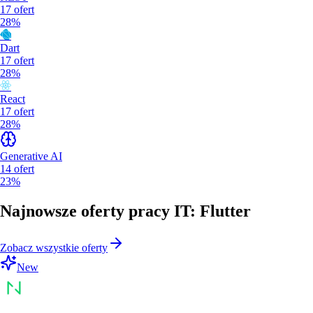
17
ofert
28%
Dart
17
ofert
28%
React
17
ofert
28%
Generative AI
14
ofert
23%
Najnowsze oferty pracy IT: Flutter
Zobacz wszystkie oferty
New